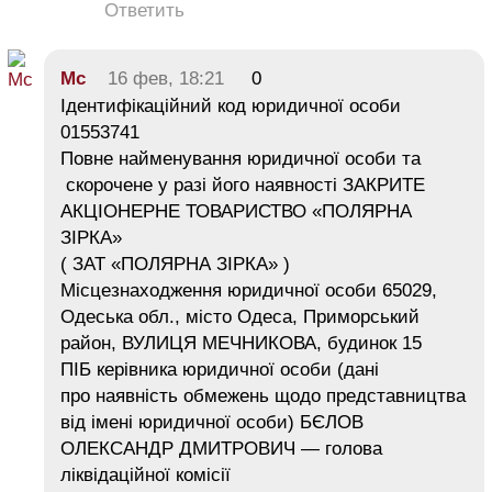
Ответить
Mc
16 фев, 18:21
0
Ідентифікаційний код юридичної особи
01553741
Повне найменування юридичної особи та
скорочене у разі його наявності ЗАКРИТЕ
АКЦІОНЕРНЕ ТОВАРИСТВО «ПОЛЯРНА
ЗІРКА»
( ЗАТ «ПОЛЯРНА ЗІРКА» )
Місцезнаходження юридичної особи 65029,
Одеська обл., місто Одеса, Приморський
район, ВУЛИЦЯ МЕЧНИКОВА, будинок 15
ПІБ керівника юридичної особи (дані
про наявність обмежень щодо представництва
від імені юридичної особи) БЄЛОВ
ОЛЕКСАНДР ДМИТРОВИЧ — голова
ліквідаційної комісії