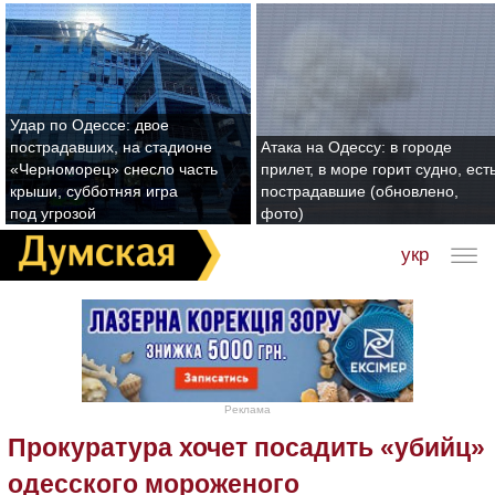
Удар по Одессе: двое
пострадавших, на стадионе
Атака на Одессу: в городе
«Черноморец» снесло часть
прилет, в море горит судно, ест
крыши, субботняя игра
пострадавшие (обновлено,
под угрозой
фото)
укр
Реклама
Прокуратура хочет посадить «убийц»
одесского мороженого