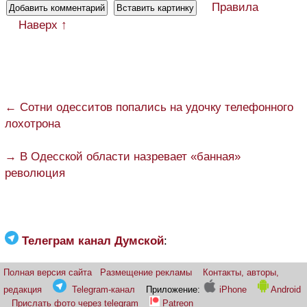
Правила
Наверх ↑
← Сотни одесситов попались на удочку телефонного
лохотрона
→ В Одесской области назревает «банная»
революция
Телеграм канал Думской
:
Полная версия сайта
Размещение рекламы
Контакты, авторы,
редакция
Telegram-канал
Приложение:
iPhone
Android
Прислать фото через telegram
Patreon