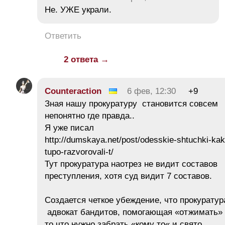
Не. УЖЕ украли.
Ответить
2 ответа →
Counteraction
6 фев, 12:30
+9
Зная нашу прокуратуру становится совсем
непонятно где правда..
Я уже писал
http://dumskaya.net/post/odesskie-shtuchki-kak
tupo-razvorovali-t/
Тут прокуратура наотрез не видит составов
преступления, хотя суд видит 7 составов.
Создается четкое убеждение, что прокуратур
адвокат бандитов, помогающая «отжимать»
то что нужно забрать «кому то« и свято