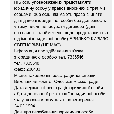
ПІБ осіб уповноважених представляти
юридичну особу у правовідносинах з третіми
особами, або осіб, які мають право вчиняти
дії від імені юридичної особи без довіреності,
у тому числі підписувати договори (дані
про наявність обмежень щодо представництва
від імені юридичної особи) БРИЛЬКО КИРИЛО
ЄВГЕНОВИЧ (НЕ МАЄ)
Інформація про здійснення зв’язку
з юридичною особою тел. 7335546
тел. 7335548
факс: 238483
Місцезнаходження реєстраційної справи
Виконавчий комітет Одеської міської ради
Дата державної реєстрації юридичної особи
/ Дата державної реєстрації юридичної особи,
яка утворена у результаті перетворення
24.02.1994
Дані про перебування юридичної особи