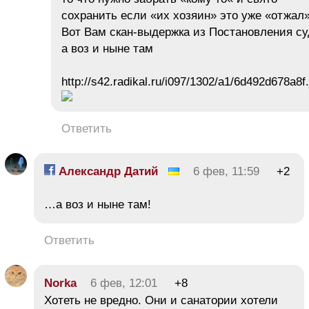
сохранить если «их хозяин» это уже «отжал
Вот Вам скан-выдержка из Постановления су
а воз и ныне там
http://s42.radikal.ru/i097/1302/a1/6d492d678a8f.
Ответить
Александр Датий
6 фев, 11:59
+2
…а воз и ныне там!
Ответить
Norka
6 фев, 12:01
+8
Хотеть не вредно. Они и санатории хотели