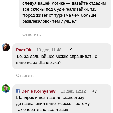
следуя вашей логике — давайте отдадим
все склоны под будки/наливайки, т.к.
"город живет от туризма чем больше
развлекаловок тем лучше."
Ответить
РастОК
13 дек, 11:48
+9
Т.е. за дальнейшее можно спрашивать с
вице-мэра Шандрыка?
Ответить
Denis Kornyshev
13 дек, 12:12
+7
Шандрик и возглавлял єкспертизу
до назначения вице-мєром. Поєтому
так оперативно все и заріл