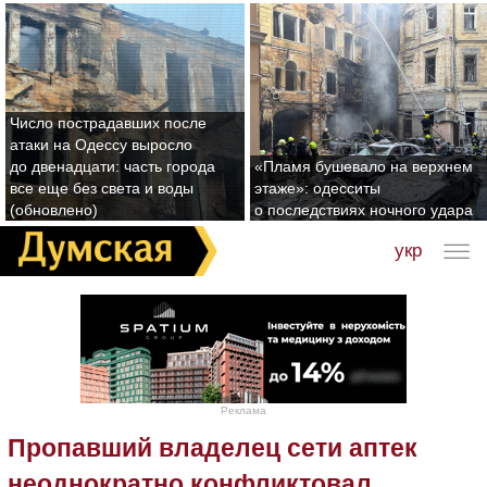
Число пострадавших после
атаки на Одессу выросло
до двенадцати: часть города
«Пламя бушевало на верхнем
все еще без света и воды
этаже»: одесситы
(обновлено)
о последствиях ночного удара
укр
Реклама
Пропавший владелец сети аптек
неоднократно конфликтовал