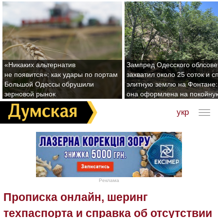
«Никаких альтернатив
Зампред Одесского облсове
не появится»: как удары по портам
захватил около 25 соток и с
Большой Одессы обрушили
элитную землю на Фонтане:
зерновой рынок
она оформлена на покойну
укр
Реклама
Прописка онлайн, шеринг
техпаспорта и справка об отсутствии