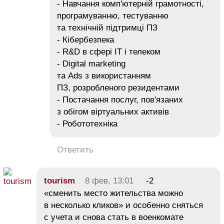
- Навчання комп'ютерній грамотності,
програмуванню, тестуванню
та технічній підтримці ПЗ
- Кібербезпека
- R&D в сфері IT і телеком
- Digital marketing
та Ads з використанням
ПЗ, розробленого резидентами
- Постачання послуг, пов'язаних
з обігом віртуальних активів
- Робототехніка
Ответить
tourism
8 фев, 13:01
-2
«сменить место жительства можно
в несколько кликов» и особенно сняться
с учета и снова стать в военкомате