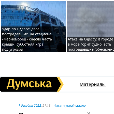
Удар по Одессе: двое
пострадавших, на стадионе
«Черноморец» снесло часть
Атака на Одессу: в городе
крыши, субботняя игра
в море горит судно, есть
под угрозой
пострадавшие (обновлено
Материалы
1 декабря 2022
, 21:18
Читати українською