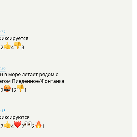
:32
фиксируется
32
4
3
:26
н в море летает рядом с
егом Пивденное/Фонтанка
32
12
1
:15
фиксируются
47
4
2
2
1