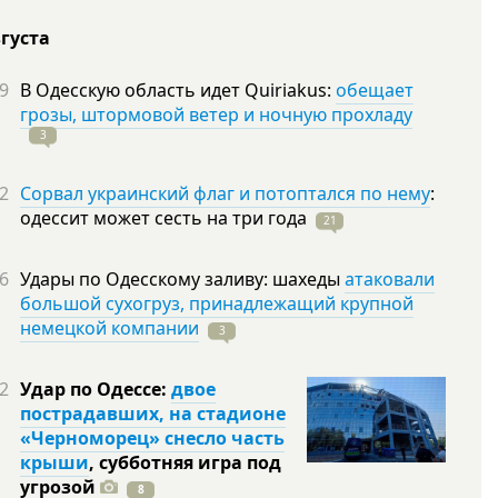
вгуста
9
В Одесскую область идет Quiriakus:
обещает
грозы, штормовой ветер и ночную прохладу
3
2
Сорвал украинский флаг и потоптался по нему
:
одессит может сесть на три
года
21
6
Удары по Одесскому заливу: шахеды
атаковали
большой сухогруз, принадлежащий крупной
немецкой компании
3
2
Удар по Одессе:
двое
пострадавших, на стадионе
«Черноморец» снесло часть
крыши
, субботняя игра под
угрозой
8