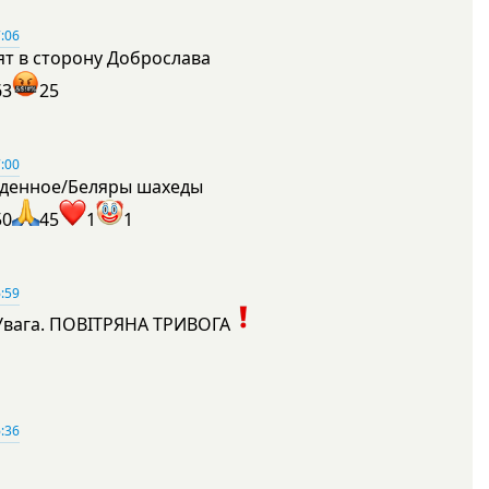
:06
ят в сторону Доброслава
63
25
:00
денное/Беляры шахеды
50
45
1
1
:59
Увага. ПОВІТРЯНА ТРИВОГА
1
:36