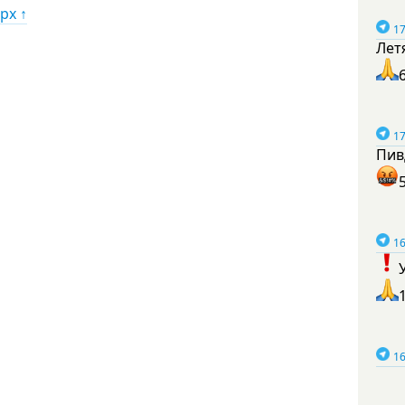
рх ↑
17
Лет
17
Пив
16
16