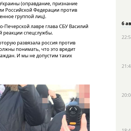
кса Украины (оправдание, признание
ии Российской Федерации против
енное группой лиц).
6 а
о-Печерской лавре глава СБУ Василий
ой реакции спецслужбы.
22:5
которую развязала россия против
олжны понимать, что это вредит
аждан. И мы не допустим таких
21:4
20:0
18:4