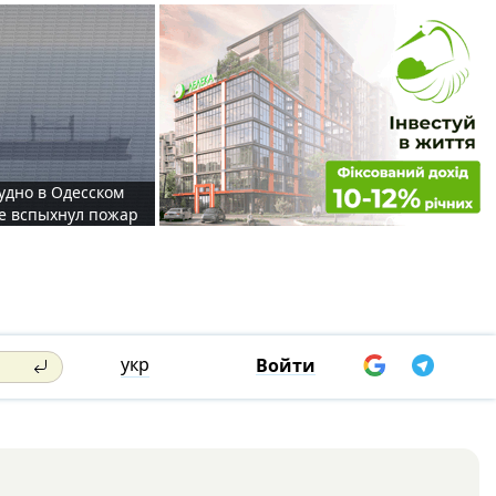
судно в Одесском
те вспыхнул пожар
укр
Войти