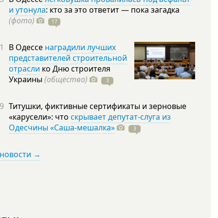
и утонула
: кто за это ответит — пока загадка
(фото)
17
1
В Одессе
наградили лучших
представителей строительной
отрасли
ко Дню строителя
Украины
(общество)
3
9
Титушки, фиктивные сертификаты и зерновые
«карусели»: что
скрывает депутат-слуга из
Одесчины «Саша-мешалка»
3
 новости →