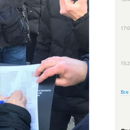
17:0
15:2
Все