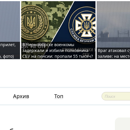
 прилет,
В Черноморске военкомы
задержали и избили полковника
Враг атаковал 
, фото)
СБУ на пенсии: пропали 55 тысяч?
заливе: на мес
Архив
Топ