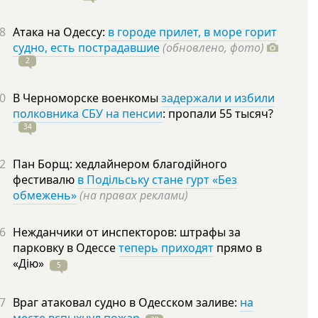
8
Атака на Одессу:
в городе прилет, в море горит
судно, есть пострадавшие
(обновлено, фото)
2
0
В Черноморске военкомы
задержали и избили
полковника СБУ на пенсии
: пропали 55
тысяч?
34
2
Пан Борщ: хедлайнером благодійного
фестивалю
в Подільську стане гурт «Без
обмежень»
(на правах реклами)
6
Нежданчики от инспекторов: штрафы за
парковку в Одессе
теперь приходят
прямо в
«Дію»
5
7
Враг атаковал судно в Одесском заливе:
на