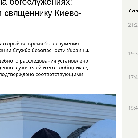
на богослужениях:
 священнику Киево-
7 а
21:2
который во время богослужения
рении Служба безопасности Украины.
19:3
судебного расследования установлено
щеннослужителей и его сообщников,
о подтверждено соответствующими
17:4
15:4