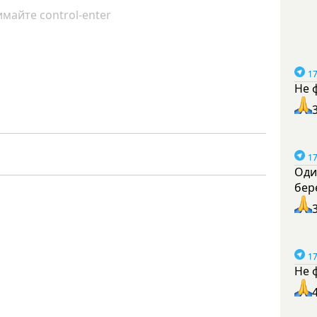
майте control-enter
17
Не 
17
Оди
бер
17
Не 