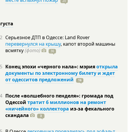
месте вспыхнул пожар
20
вгуста
2
Серьезное ДТП в Одессе: Land Rover
перевернулся на крышу
, капот второй машины
всмятку
(фото)
36
5
Конец эпохи «черного нала»: мэрия
открыла
документы по электронному билету и ждет
от одесситов предложений
16
4
После «волшебного пенделя»: громада под
Одессой
тратит 6 миллионов на ремонт
«ничейного» коллектора
из-за фекального
скандала
3
5
В Одессе
легковушка провалилась под асфальт