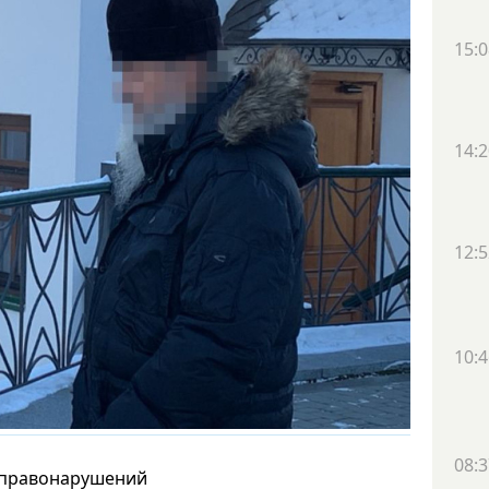
15:0
14:2
12:5
10:4
08:3
 правонарушений