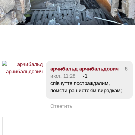
арчибальд арчибальдович
6
июл, 11:28
-1
співчуття постраждалим,
помсти рашистскім виродкам;
Ответить