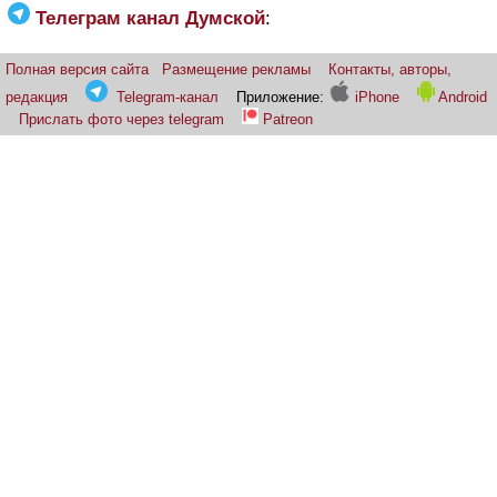
Телеграм канал Думской
:
Полная версия сайта
Размещение рекламы
Контакты, авторы,
редакция
Telegram-канал
Приложение:
iPhone
Android
Прислать фото через telegram
Patreon