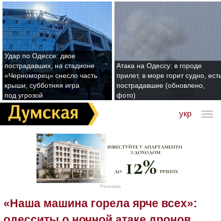
Удар по Одессе: двое
пострадавших, на стадионе
Атака на Одессу: в городе
«Черноморец» снесло часть
прилет, в море горит судно, ест
крыши, субботняя игра
пострадавшие (обновлено,
под угрозой
фото)
укр
Реклама
«Наша машина горела ярче всех»:
одесситы о ночной атаке дронов