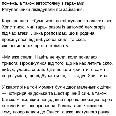
пожежа, а також автостоянку з гаражами.
Рятувальники ліквідували всі займання.
Кореспондент «Думської» поспілкувався з одеситкою
Христиною, чий гараж разом із автомобілем згорів
під час атаки. Жінка розповідає, що її родина
прокинулася від вибухової хвилі та скла,
яке посипалося просто в кімнату.
«Ми вже спали. Навіть не чули, коли почалася
тривога. Прокинулися від того, що на нас летить скло,
вибух, ударна хвиля. Діти почали кричати, я сама
не розуміла, що відбувається», — згадує Христина.
У квартирі на той момент були двоє маленьких дітей
— чотирирічна донька та шестирічний син, а також
батько жінки, який нещодавно переніс операцію через
онкологічне захворювання. Родина лише тиждень
тому повернулася до Одеси, а вже наступного ранку