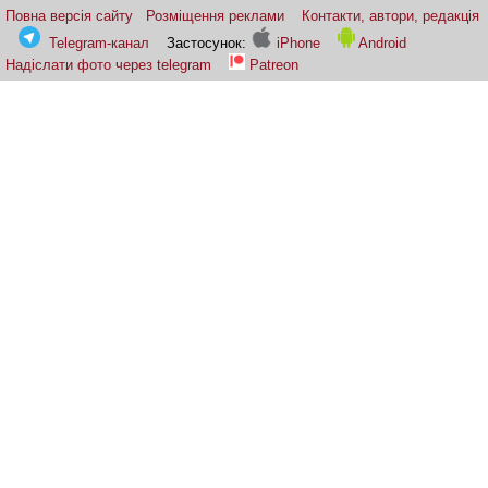
Повна версія сайту
Розміщення реклами
Контакти, автори, редакція
Telegram-канал
Застосунок:
iPhone
Android
Надіслати фото через telegram
Patreon