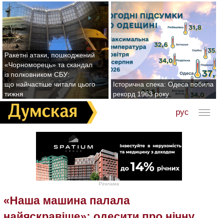
Ракетні атаки, пошкоджений
«Чорноморець» та скандал
із полковником СБУ:
що найчастіше читали цього
Історична спека: Одеса побила
тижня
рекорд 1963 року
рус
Реклама
«Наша машина палала
найяскравіше»: одесити про нічну