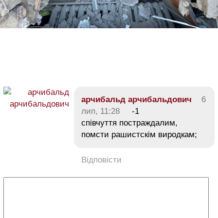
арчибальд арчибальдович
6
лип, 11:28
-1
співчуття постраждалим,
помсти рашистскім виродкам;
Відповісти