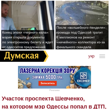
После «волшебного пенделя»:
Конец эпохи «черного нала»:
громада под Одессой тратит
мэрия открыла документы
6 миллионов на ремонт
по электронному билету и ждет
«ничейного» коллектора из-за
от одесситов предложений
фекального скандала
укр
Реклама
Участок проспекта Шевченко,
на котором мэр Одессы попал в ДТП,