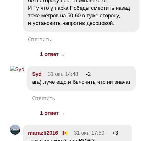
60 в сторону пер. Шампанского.
И Ту что у парка Победы сместить назад
тоже метров на 50-60 в туже сторону,
и установить напротив дворцовой.
Ответить
1 ответ →
Syd
31 окт, 14:48
-2
ага) луче ещо и бьяснить что ни значат
Ответить
1 ответ →
marazli2016
31 окт, 17:50
+3
знаки для кого? для BMW?