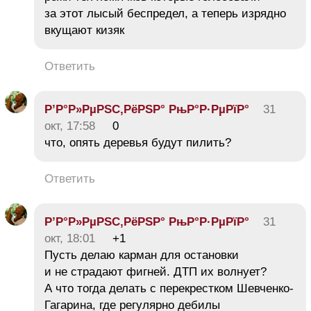
за этот лысый беспредел, а теперь изрядно
вкущают кизяк
Ответить
Р’Р°Р»РµРЅС‚РёРЅР° РњР°Р·РµРїР°
31
окт, 17:58
0
что, опять деревья будут пилить?
Ответить
Р’Р°Р»РµРЅС‚РёРЅР° РњР°Р·РµРїР°
31
окт, 18:01
+1
Пусть делаю карман для остановки
и не страдают фигней. ДТП их волнует?
А что тогда делать с перекрестком Шевченко-
Гагарина, где регулярно дебилы