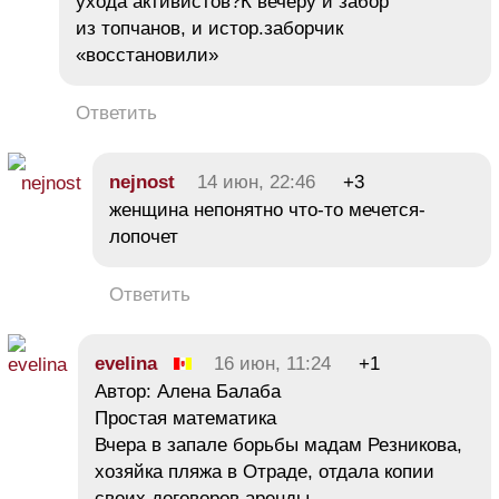
ухода активистов?К вечеру и забор
из топчанов, и истор.заборчик
«восстановили»
Ответить
nejnost
14 июн, 22:46
+3
женщина непонятно что-то мечется-
лопочет
Ответить
evelina
16 июн, 11:24
+1
Автор: Алена Балаба
Простая математика
Вчера в запале борьбы мадам Резникова,
хозяйка пляжа в Отраде, отдала копии
своих договоров аренды