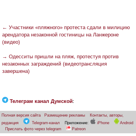
← Участники «пляжного» протеста сдали в милицию
арендатора незаконной гостиницы на Ланжероне
(видео)
→ Одесситы пришли на пляж, протестуя против
незаконных заграждений (видеотрансляция
завершена)
Телеграм канал Думской
:
Полная версия сайта
Размещение рекламы
Контакты, авторы,
редакция
Telegram-канал
Приложение:
iPhone
Android
Прислать фото через telegram
Patreon