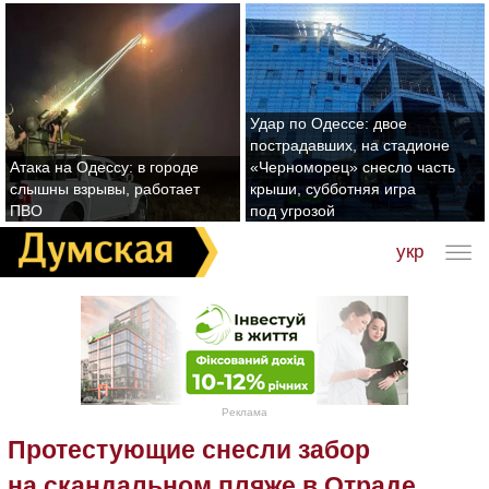
Удар по Одессе: двое
пострадавших, на стадионе
Атака на Одессу: в городе
«Черноморец» снесло часть
слышны взрывы, работает
крыши, субботняя игра
ПВО
под угрозой
укр
Реклама
Протестующие снесли забор
на скандальном пляже в Отраде