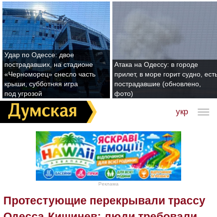
Удар по Одессе: двое
пострадавших, на стадионе
Атака на Одессу: в городе
«Черноморец» снесло часть
прилет, в море горит судно, ест
крыши, субботняя игра
пострадавшие (обновлено,
под угрозой
фото)
укр
Реклама
Протестующие перекрывали трассу
Одесса-Кишинев: люди требовали