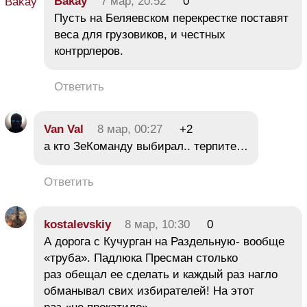
Bakay
7 мар, 20:52
0
Пусть на Беляевском перекрестке поставят
веса для грузовиков, и честных
контррлеров.
Ответить
Van Val
8 мар, 00:27
+2
а кто ЗеКоманду выбирал.. терпите…
Ответить
kostalevskiy
8 мар, 10:30
0
А дорога с Кучурган на Раздельную- вообще
«труба». Падлюка Пресман столько
раз обещал ее сделать и каждый раз нагло
обманывал свих избирателей! На этот