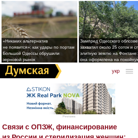
«Никаких альтернатив
Зампред Одесского облсове
не появится»: как удары по портам
захватил около 25 соток и с
Большой Одессы обрушили
элитную землю на Фонтане:
зерновой рынок
она оформлена на покойну
укр
Реклама
Связи с ОПЗЖ, финансирование
из России и стерилизация женщин: