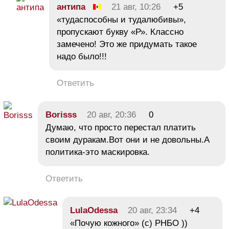
антипа
21 авг, 10:26
+5
«тудаспособны и тудалюбивы»,
пропускают букву «Р». Классно
замечено! Это же придумать такое
надо было!!!
Ответить
Borisss
20 авг, 20:36
0
Думаю, что просто перестал платить
своим дуракам.Вот они и не довольны.А
политика-это маскировка.
Ответить
LulaOdessa
20 авг, 23:34
+4
«Почую кожного» (с) РНБО ))