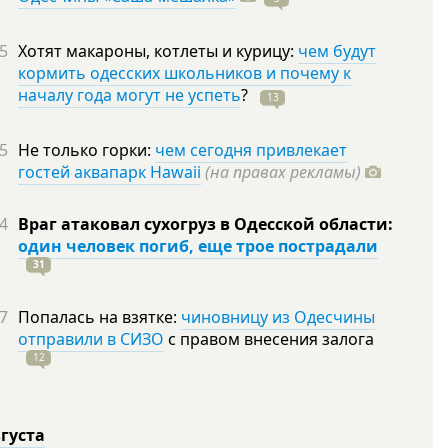
5
Хотят макароны, котлеты и курицу:
чем будут
кормить одесских школьников и почему к
началу года могут не успеть
?
13
5
Не только горки:
чем сегодня привлекает
гостей аквапарк Hawaii
(на правах рекламы)
4
Враг атаковал сухогруз в Одесской области:
один человек погиб, еще трое пострадали
31
7
Попалась на взятке:
чиновницу из Одесчины
отправили в СИЗО
с правом внесения залога
12
вгуста