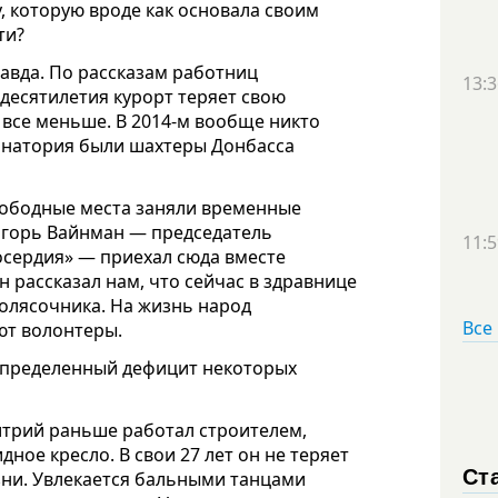
у, которую вроде как основала своим
ти?
равда. По рассказам работниц
13:3
 десятилетия курорт теряет свою
все меньше. В 2014-м вообще никто
анатория были шахтеры Донбасса
свободные места заняли временные
 Игорь Вайнман — председатель
11:5
сердия» — приехал сюда вместе
н рассказал нам, что сейчас в здравнице
колясочника. На жизнь народ
Все
ют волонтеры.
ь определенный дефицит некоторых
итрий раньше работал строителем,
ное кресло. В свои 27 лет он не теряет
Ст
зни. Увлекается бальными танцами