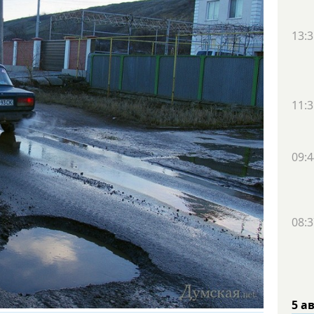
13:3
11:3
09:4
08:3
5 а