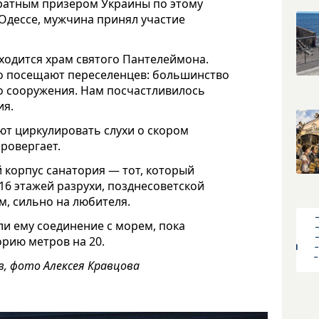
укратным призером Украины по этому
 Одессе, мужчина принял участие
ходится храм святого Пантелеймона.
о посещают переселенцев: большинство
го сооружения. Нам посчастливилось
ия.
ют циркулировать слухи о скором
ровергает.
 корпус санатория — тот, который
16 этажей разрухи, позднесоветской
м, сильно на любителя.
 ли ему соединение с морем, пока
орию метров на 20.
, фото Алексея Кравцова