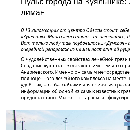
Пульс города на Куяльнике:
лиман
В 13 километрах от центра Одессы стоит себе 
«Куяльник». Много лет стоит – не шевелится, 
Вот только люду там поубавилось… «Думская» п
очередной репортаж из нашей постоянной рубри
О чудодейственных свойствах лечебной грязи в 
Создание курорта связывают с именем доктор
Андриевского. Именно он самым непосредств
полноценного лечебного комплекса на месте 
удобств», но с бассейнами для принятия грязе
информации об одной из самых известных гря
предостаточно. Мы же постараемся сфокусиро