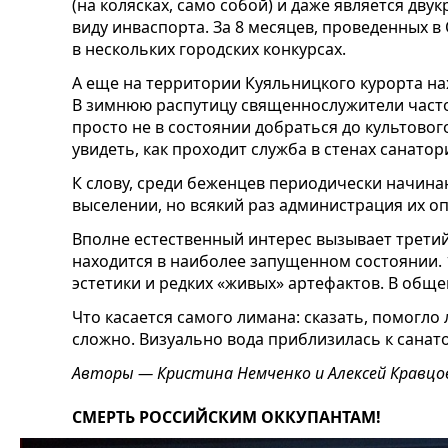
(на колясках, само собой) и даже является дв
виду инваспорта. За 8 месяцев, проведенных в
в нескольких городских конкурсах.
А еще на территории Куяльницкого курорта на
В зимнюю распутицу священнослужители част
просто не в состоянии добраться до культово
увидеть, как проходит служба в стенах санатор
К слову, среди беженцев периодически начина
выселении, но всякий раз администрация их оп
Вполне естественный интерес вызывает третий
находится в наиболее запущенном состоянии. 
эстетики и редких «живых» артефактов. В обще
Что касается самого лимана: сказать, помогло
сложно. Визуально вода приблизилась к санат
Авторы — Кристина Немченко и Алексей Кравцов
СМЕРТЬ РОССИЙСКИМ ОККУПАНТАМ!