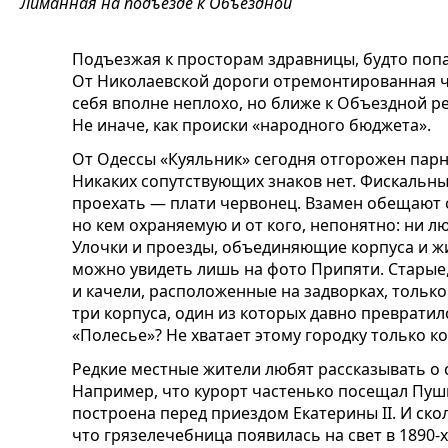
Лиманная на подъезде к Объездной
Подъезжая к просторам здравницы, будто поп
От Николаевской дороги отремонтированная ч
себя вполне неплохо, но ближе к Объездной р
Не иначе, как происки «народного бюджета».
От Одессы «Куяльник» сегодня отгорожен пар
Никаких сопутствующих знаков нет. Фискальны
проехать — плати червонец. Взамен обещают 
но кем охраняемую и от кого, непонятно: ни л
Улочки и проезды, объединяющие корпуса и жи
можно увидеть лишь на фото Припяти. Старые,
и качели, расположенные на задворках, тольк
три корпуса, один из которых давно превратил
«Полесье»? Не хватает этому городку только 
Редкие местные жители любят рассказывать о
Например, что курорт частенько посещал Пушк
построена перед приездом Екатерины II. И ско
что грязелечебница появилась на свет в 1890-х