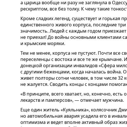
а царица вообще ни разу не заглянула в Одесс
рескриптом, все без толку. К чему такие тонкос
Кроме сладких легенд, существует и горькая п
единственного живого корпуса, последние три
значимость. Людей с каждым годом приезжает 
не приехал! До войны основными клиентами с
и крымские моряки.
Тем не менее, корпуса не пустуют. Почти все 
переселенцы с востока и все те же крымчане.
донецкой организации инвалидов «Сфера мило
с другими беженцами, когда началась война. О
живет полторы сотни человек, в том числе 32 
не жалуется. Сводить концы с концами помога
«В принципе, всего хватает, но, конечно, ест
лекарств и памперсов», — отмечает мужчина.
Еще один житель «Куяльника», колясочник Дм
но автомобильная авария усадила его в инвалид
оптимизма и ведет вполне активный образ жи