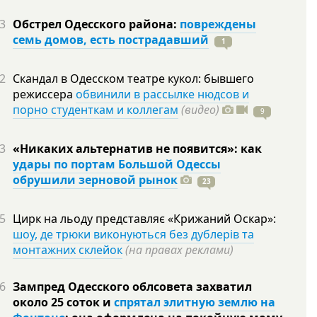
3
Обстрел Одесского района:
повреждены
семь домов, есть пострадавший
1
2
Скандал в Одесском театре кукол: бывшего
режиссера
обвинили в рассылке нюдсов и
порно студенткам и коллегам
(видео)
9
3
«Никаких альтернатив не появится»: как
удары по портам Большой Одессы
обрушили зерновой рынок
23
5
Цирк на льоду представляє «Крижаний Оскар»:
шоу, де трюки виконуються без дублерів та
монтажних склейок
(на правах реклами)
6
Зампред Одесского облсовета захватил
около 25 соток и
спрятал элитную землю на