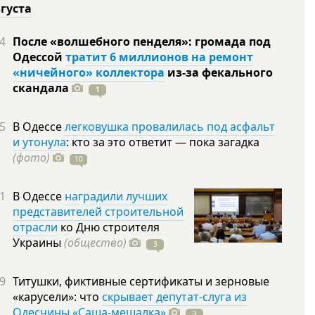
вгуста
4
После «волшебного пенделя»: громада под
Одессой
тратит 6 миллионов на ремонт
«ничейного» коллектора
из-за фекального
скандала
1
5
В Одессе
легковушка провалилась под асфальт
и утонула
: кто за это ответит — пока загадка
(фото)
10
1
В Одессе
наградили лучших
представителей строительной
отрасли
ко Дню строителя
Украины
(общество)
3
9
Титушки, фиктивные сертификаты и зерновые
«карусели»: что
скрывает депутат-слуга из
Одесчины «Саша-мешалка»
3