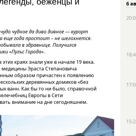
 легенды, беженцы и
6 а
20:0
чудо чудное да диво дивное — курорт
да еще года простоит – не шелохнется.
обывала в здравнице. Получился
ки «Пульс Города».
18:4
этих краях знали уже в начале 19 века.
а медицины Эраста Степановича
енным образом причастен к появлению
нескольких деревянных домиков «без
17:0
вых ванн. Как бы то ни было, справочной
зелечебниц Европы в Сети
вать внимание на дне сегодняшнем.
15:2