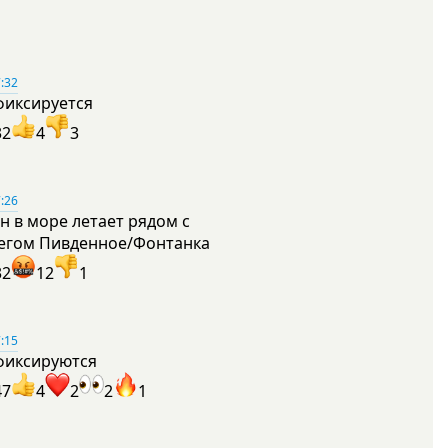
:32
фиксируется
32
4
3
:26
н в море летает рядом с
егом Пивденное/Фонтанка
32
12
1
:15
фиксируются
47
4
2
2
1