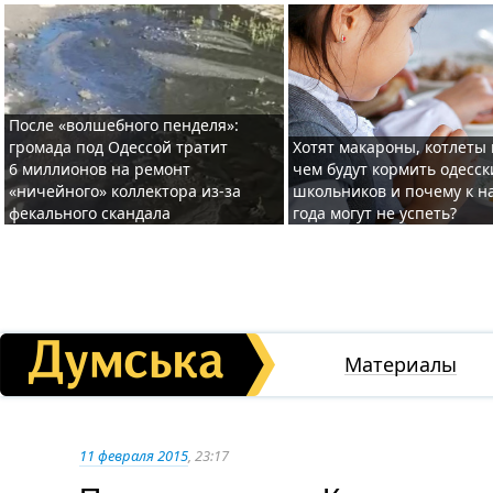
После «волшебного пенделя»:
громада под Одессой тратит
Хотят макароны, котлеты 
6 миллионов на ремонт
чем будут кормить одесск
«ничейного» коллектора из-за
школьников и почему к н
фекального скандала
года могут не успеть?
Материалы
11 февраля 2015
, 23:17