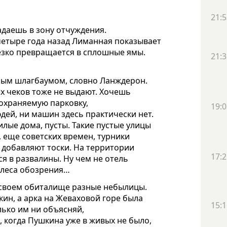
21:5
адаешь в зону отчуждения.
етыре года назад Лиманная показывает
езко превращается в сплошные ямы.
21:3
ным шлагбаумом, словно Ланждерон.
х чеков тоже не выдают. Хочешь
охраняемую парковку,
19:0
юдей, ни машин здесь практически нет.
лые дома, пусты. Такие пустые улицы
 еще советских времен, турники
о добавляют тоски. На территории
17:2
ся в развалины. Ну чем не отель
колеса обозрения…
 своем обиталище разные небылицы.
ин, а арка на Жеваховой горе была
15:1
лько им ни объясняй,
, когда Пушкина уже в живых не было,