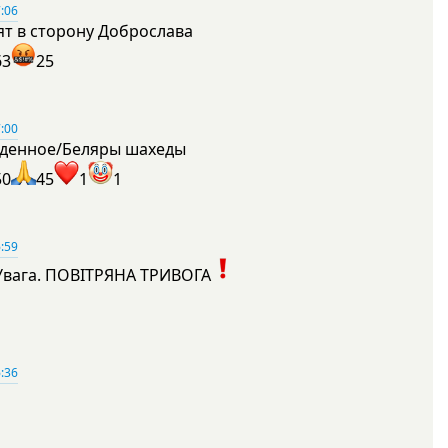
:06
ят в сторону Доброслава
63
25
:00
денное/Беляры шахеды
50
45
1
1
:59
Увага. ПОВІТРЯНА ТРИВОГА
1
:36