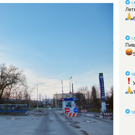
17
Лет
17
Пив
16
16