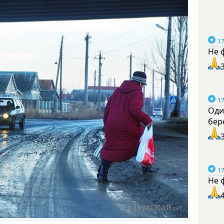
17
Не 
17
Оди
бер
17
Не 