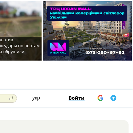
рнатив
ак удары по портам
ы обрушили
к
укр
Войти