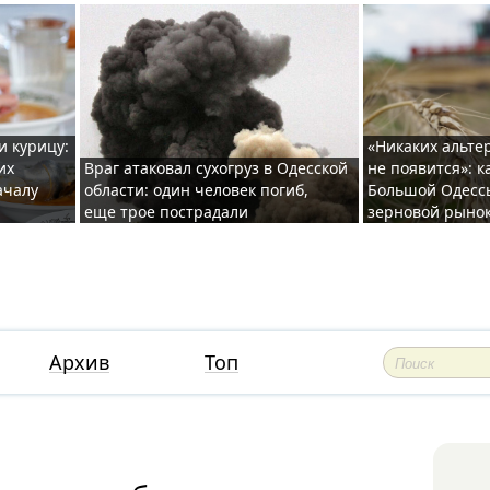
и курицу:
«Никаких альте
их
Враг атаковал сухогруз в Одесской
не появится»: к
ачалу
области: один человек погиб,
Большой Одесс
еще трое пострадали
зерновой рыно
Архив
Топ