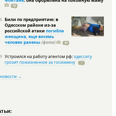
Фонтане
: она оформлена на покойную
маму
10
6
Били по предприятию: в
Одесском районе из-за
российской атаки
погибла
женщина, еще восемь
человек ранены
(фото)
44
9
Устроился на работу агентом рф:
одесситу
грозит пожизненное за госизмену
7
 новости →
атьи: