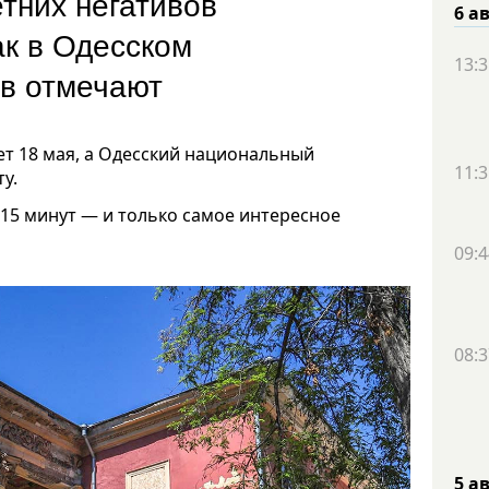
тних негативов
6 а
ак в Одесском
13:3
ев отмечают
т 18 мая, а Одесский национальный
11:3
у.
 15 минут — и только самое интересное
09:4
08:3
5 а