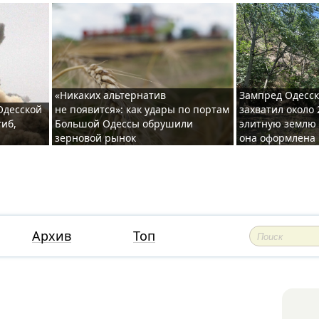
«Никаких альтернатив
Зампред Одесск
 Одесской
не появится»: как удары по портам
захватил около 
гиб,
Большой Одессы обрушили
элитную землю 
зерновой рынок
она оформлена 
Архив
Топ