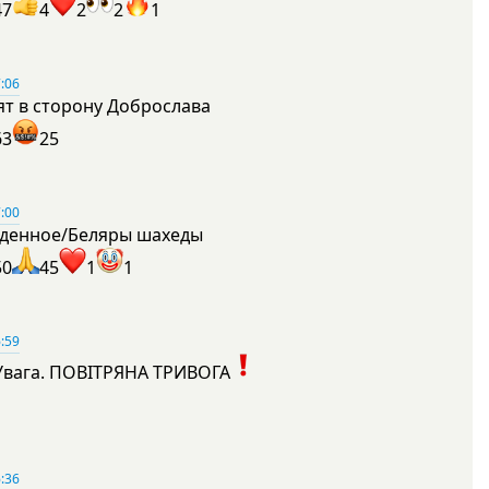
47
4
2
2
1
:06
ят в сторону Доброслава
63
25
:00
денное/Беляры шахеды
50
45
1
1
:59
Увага. ПОВІТРЯНА ТРИВОГА
1
:36