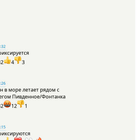
:32
фиксируется
32
4
3
:26
н в море летает рядом с
егом Пивденное/Фонтанка
32
12
1
:15
фиксируются