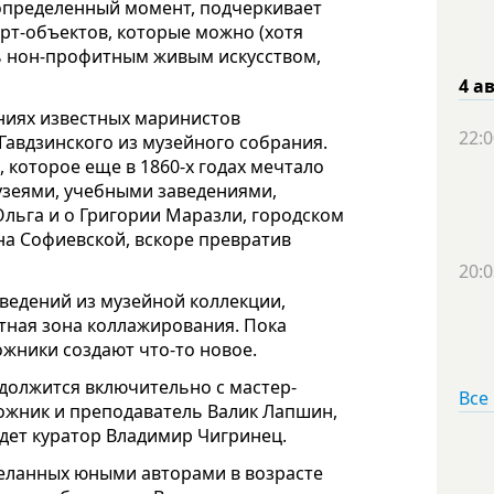
 определенный момент, подчеркивает
арт-объектов, которые можно (хотя
сь нон-профитным живым искусством,
4 а
ниях известных маринистов
22:0
 Гавдзинского из музейного собрания.
 которое еще в 1860-х годах мечтало
музеями, учебными заведениями,
льга и о Григории Маразли, городском
на Софиевской, вскоре превратив
20:0
зведений из музейной коллекции,
атная зона коллажирования. Пока
ожники создают что-то новое.
одолжится включительно с мастер-
Все
ожник и преподаватель Валик Лапшин,
едет куратор Владимир Чигринец.
сделанных юными авторами в возрасте