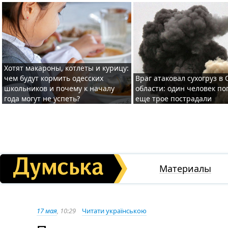
Хотят макароны, котлеты и курицу:
чем будут кормить одесских
Враг атаковал сухогруз в
школьников и почему к началу
области: один человек по
года могут не успеть?
еще трое пострадали
Материалы
17 мая
, 10:29
Читати українською