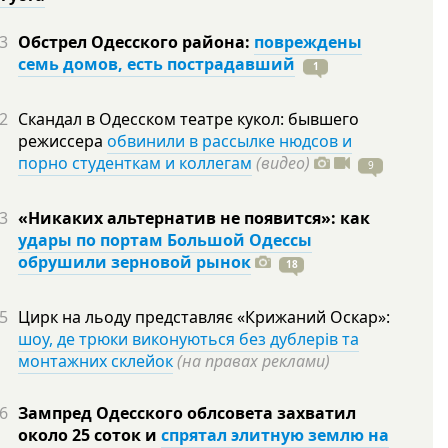
3
Обстрел Одесского района:
повреждены
семь домов, есть пострадавший
1
2
Скандал в Одесском театре кукол: бывшего
режиссера
обвинили в рассылке нюдсов и
порно студенткам и коллегам
(видео)
9
3
«Никаких альтернатив не появится»: как
удары по портам Большой Одессы
обрушили зерновой рынок
18
5
Цирк на льоду представляє «Крижаний Оскар»:
шоу, де трюки виконуються без дублерів та
монтажних склейок
(на правах реклами)
6
Зампред Одесского облсовета захватил
около 25 соток и
спрятал элитную землю на