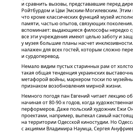
и сравнить вызовы, представавшие перед дир
Ройтбурдом и Цви Эмским-Могилевским. Этим 
что кроме классических функций музей исполн
памяти, частью опытов, связующих поколения.
вспоминает: выдающиеся философы нередко с
все эти учреждения имеют целью заботу и защи
у музея большие планы насчет инклюзивности.
налажен для всех гостей, которым сложно пере
и сурдоперевод.
Немало видим пустых старинных рам от холстов
такая общая тенденция украинских выставочны
метафорой войны, маркером тоски по музейны
признаком возобновления мирной жизни.
Немного погодя пан Евгений читает лекцию об
начиная от 80-90-х годов, когда художественн
перформеров. Даже польский художник Ежи Он
проектами, например, выпекал самый настоящ
на территории Одесской киностудии. Но Одесс
с акциями Владимира Наумца, Сергея Ануфриев