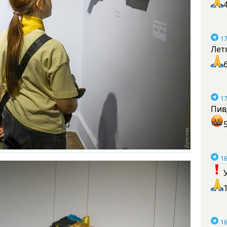
17
Лет
17
Пив
16
16