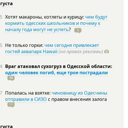
вгуста
5
Хотят макароны, котлеты и курицу:
чем будут
кормить одесских школьников и почему к
началу года могут не успеть
?
5
5
Не только горки:
чем сегодня привлекает
гостей аквапарк Hawaii
(на правах рекламы)
4
Враг атаковал сухогруз в Одесской области:
один человек погиб, еще трое пострадали
15
7
Попалась на взятке:
чиновницу из Одесчины
отправили в СИЗО
с правом внесения залога
11
вгуста