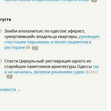
7
вгуста
0
Зомби-апокалипсис по-одесски: аферист,
«умертвивший» владельца квартиры,
руководил
«частными тюрьмами» и лечил пациентов в
ресторане
8
3
Спасти Циркульный: реставрация одного из
старейших памятников архитектуры Одессы
так
и не началась, вопреки решениям судов
(фото)
7
 новости →