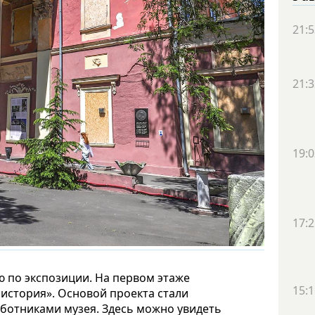
21:5
21:3
19:0
17:2
ю по экспозиции. На первом этаже
15:1
история». Основой проекта стали
аботниками музея. Здесь можно увидеть