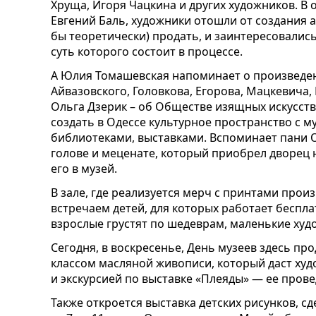
Хруща, Игоря Чацкина и других художников. В
Евгений Баль, художники отошли от создания 
бы теоретически) продать, и заинтересовали
суть которого состоит в процессе.
А Юлия Томашевская напоминает о произведе
Айвазовского, Головкова, Егорова, Мацкевича,
Ольга Дзерик – об Обществе изящных искусств,
создать в Одессе культурное пространство с 
библиотеками, выставками. Вспоминает пани О
голове и меценате, который приобрел дворец 
его в музей.
В зале, где реализуется мерч с принтами прои
встречаем детей, для которых работает беспл
взрослые грустят по шедеврам, маленькие худ
Сегодня, в воскресенье, День музеев здесь пр
классом масляной живописи, который даст худ
и экскурсией по выставке «Плеяды» — ее пров
Также откроется выставка детских рисунков, 