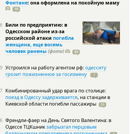
Фонтане
: она оформлена на покойную
маму
10
6
Били по предприятию: в
Одесском районе из-за
российской атаки
погибла
женщина, еще восемь
человек ранены
(фото)
43
9
Устроился на работу агентом рф:
одесситу
грозит пожизненное за госизмену
7
7
Комбинированный удар врага по столице:
поезд в Одессу задерживается
, на станции в
Киевской области погибли
пассажиры
56
6
Френдли-фаер на День Святого Валентина: в
Одессе ТЦКшник
забрызгал перцовым
баллончиком оперативника-пограничника