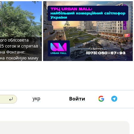
ого облсовета
25 соток и спрятал
на Фонтане:
на покойную маму
укр
Войти