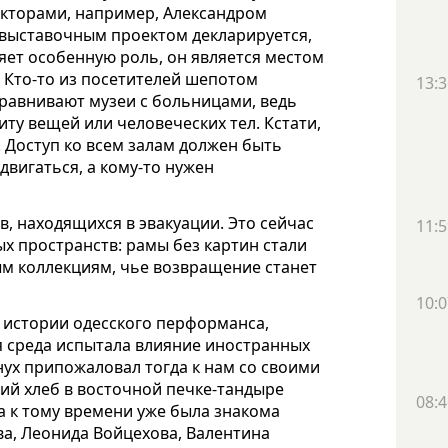
екторами, например, Александром
выставочным проектом декларируется,
яет особенную роль, он является местом
 Кто-то из посетителей шепотом
13:3
равнивают музеи с больницами, ведь
ту вещей или человеческих тел. Кстати,
 Доступ ко всем залам должен быть
двигаться, а кому-то нужен
, находящихся в эвакуации. Это сейчас
11:5
х пространств: рамы без картин стали
м коллекциям, чье возвращение станет
10:0
 истории одесского перформанса,
ая среда испытала влияние иностранных
ух припожаловал тогда к нам со своими
ий хлеб в восточной печке-тандыре
08:4
а к тому времени уже была знакома
а, Леонида Войцехова, Валентина