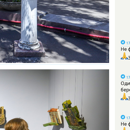
17
Не 
17
Оди
бер
17
Не 