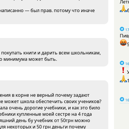
Лет
к написанно — был прав. потому что иначе
17
Пив
 покупать книги и дарить всем школьникам,
го минимума может быть.
16
ения в корне не верный почему задают
16
не может школа обеспечить своих учеников?
ала очень дорогие учебники, и как это било
бники купленные моей сестре на 4 года
яшний день бу учебник от 50грн можно
 для некоторых и 50 грн деньги почему