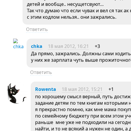
детей и вообще.. несущетсвуют…
Так что думаю что если чувак и вел ся так а
с этим кодлом нельзя.. они зажрались.
Ответить
chka
18 мая 2012, 16:21
+3
Да прямо, зажрались. Должны сами ходить
у них же зарплата чуть выше прожиточно
Ответить
Rowenta
18 мая 2012, 15:21
+1
по хорошему смысл верный, путь достиж
задание детям по тем книгам которыми 
я прекрастно помню, как мне мама покуп
по семейному бюджету при всем этом уче
раньше мне уже не подходили на сегодн
найти, и то не всякий а нужен не один, а