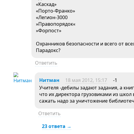
«Каскад»
«Порто-Франко»
«Легион-3000
»Правопорядок«
»Форпост»
Охранников безопасности и всего от все
Парадокс?
Ответить
Нитман
18 мая 2012, 15:17
-1
Учителя -дебилы задают задания, а кни
что их директора грузовиками из школ 
сажать надо за уничтожение библиоте
Ответить
23 ответа →