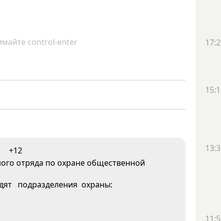
майте control-enter
17:2
15:1
13:3
+12
ного отряда по охране общественной
одят подразделения охраны:
11:5