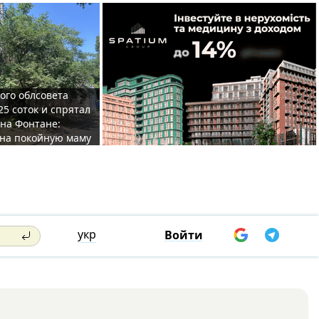
ого облсовета
25 соток и спрятал
на Фонтане:
на покойную маму
укр
Войти