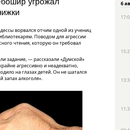
ебошир угрожал
6 а
нижки
17:0
Одессы ворвался отчим одной из учениц
библиотекарям. Поводом для агрессии
сного чтения, которую он требовал
15:2
али задание, — рассказали «Думской»
крайне агрессивно и неадекватно,
ходило на глазах детей. Он не шатался
й запах алкоголя».
13:3
11:3