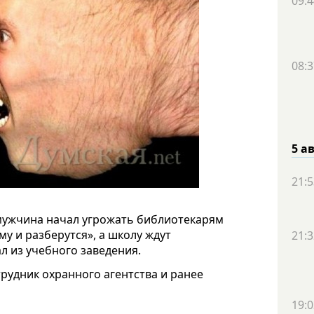
09:4
08:3
5 а
21:5
 мужчина начал угрожать библиотекарям
му и разберутся», а школу ждут
21:3
л из учебного заведения.
рудник охранного агентства и ранее
19:0