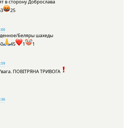
ят в сторону Доброслава
63
25
:00
денное/Беляры шахеды
50
45
1
1
:59
Увага. ПОВІТРЯНА ТРИВОГА
1
:36