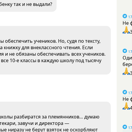
енку так и не выдали?
17
Не 
 обеспечить учеников. Но, судя по тексту,
а книжку для внеклассного чтения. Если
17
ия и не обязаны обеспечивать всех учеников.
Оди
все 10-е классы в каждую школу под тысячу
бер
17
Не 
 школы разбиратся за племянников… думаю
текари, завучи и директора —
17
ые ниразу не берут взяток не оскорбляют