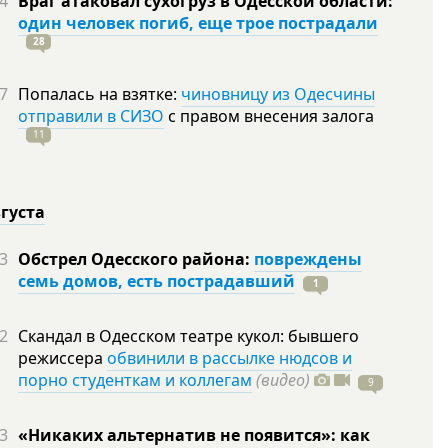
4
Враг атаковал сухогруз в Одесской области:
один человек погиб, еще трое пострадали
28
7
Попалась на взятке:
чиновницу из Одесчины
отправили в СИЗО
с правом внесения залога
11
вгуста
3
Обстрел Одесского района:
повреждены
семь домов, есть пострадавший
1
2
Скандал в Одесском театре кукол: бывшего
режиссера
обвинили в рассылке нюдсов и
порно студенткам и коллегам
(видео)
9
3
«Никаких альтернатив не появится»: как