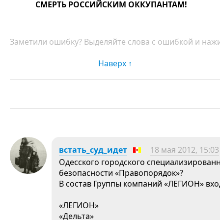
СМЕРТЬ РОССИЙСКИМ ОККУПАНТАМ!
Заметили ошибку? Выделяйте слова с ошибкой и нажи
Наверх ↑
встать_суд_идет
18 мая 2012, 15:03
Одесского городского специализирован
безопасности «Правопорядок»?
В состав Группы компаний «ЛЕГИОН» вх
«ЛЕГИОН»
«Дельта»