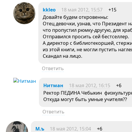
kkleo
18 мая 2012, 15:57
+15
Довайте будем откровенны:
Отец девочки, узнав, что Президент н
что пропустил рюмку-другую, для храб
Отправился просить сей бестселлер.
А директор с библиотекоршей, стер
из этой книги, не могли пустить нагл
Скандал на лицо.
Ответить
Нитман
18 мая 2012, 16:15
+6
Ректор ПЕДИНА Чебыкин физкультурн
Откуда могут быть умные учителя??
Ответить
М.ъ
18 мая 2012, 15:04
+6