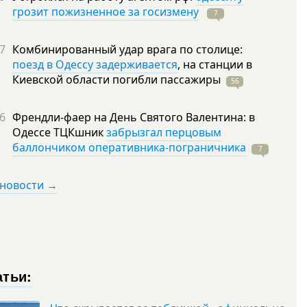
грозит пожизненное за госизмену
7
7
Комбинированный удар врага по столице:
поезд в Одессу задерживается
, на станции в
Киевской области погибли
пассажиры
56
6
Френдли-фаер на День Святого Валентина: в
Одессе ТЦКшник
забрызгал перцовым
баллончиком оперативника-пограничника
7
 новости →
атьи: