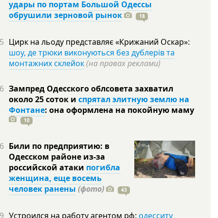
удары по портам Большой Одессы
обрушили зерновой рынок
18
5
Цирк на льоду представляє «Крижаний Оскар»:
шоу, де трюки виконуються без дублерів та
монтажних склейок
(на правах реклами)
6
Зампред Одесского облсовета захватил
около 25 соток и
спрятал элитную землю на
Фонтане
: она оформлена на покойную
маму
10
6
Били по предприятию: в
Одесском районе из-за
российской атаки
погибла
женщина, еще восемь
человек ранены
(фото)
43
9
Устроился на работу агентом рф:
одесситу