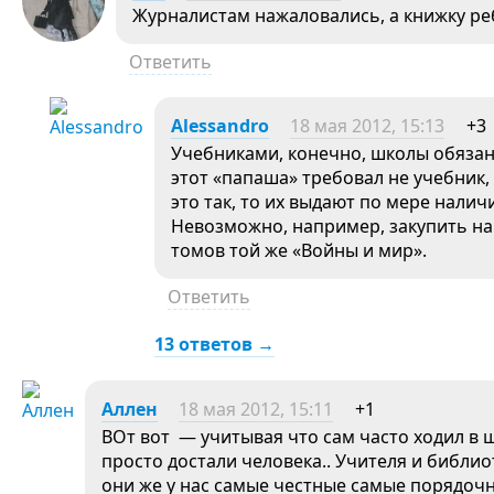
Журналистам нажаловались, а книжку реб
Ответить
Alessandro
18 мая 2012, 15:13
+3
Учебниками, конечно, школы обязаны
этот «папаша» требовал не учебник, 
это так, то их выдают по мере налич
Невозможно, например, закупить на 
томов той же «Войны и мир».
Ответить
13 ответов →
Аллен
18 мая 2012, 15:11
+1
ВОт вот — учитывая что сам часто ходил в
просто достали человека.. Учителя и библио
они же у нас самые честные самые порядочн