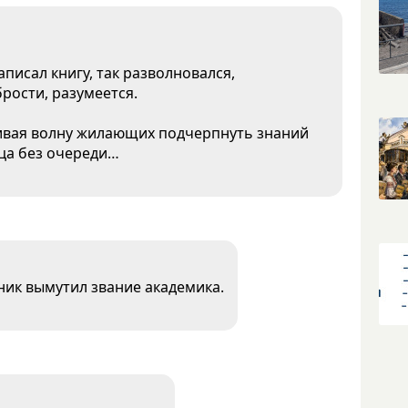
аписал книгу, так разволновался,
рости, разумеется.
живая волну жилающих подчерпнуть знаний
еца без очереди…
ик вымутил звание академика.