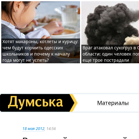
Хотят макароны, котлеты и курицу:
чем будут кормить одесских
Враг атаковал сухогруз в
школьников и почему к началу
области: один человек по
года могут не успеть?
еще трое пострадали
Материалы
18 мая 2012
, 14:56