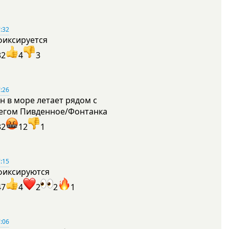
:32
фиксируется
32
4
3
:26
н в море летает рядом с
егом Пивденное/Фонтанка
32
12
1
:15
фиксируются
47
4
2
2
1
:06