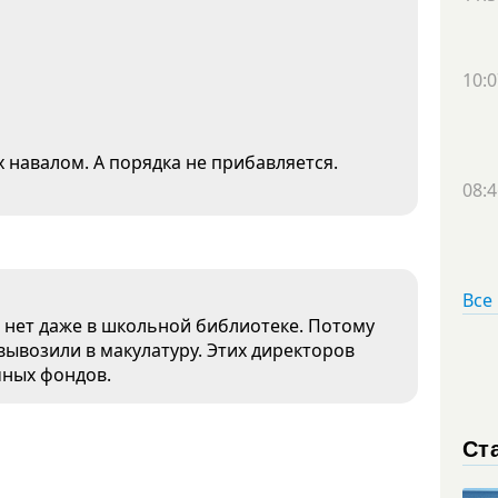
10:0
х навалом. А порядка не прибавляется.
08:4
Все
г нет даже в школьной библиотеке. Потому
вывозили в макулатуру. Этих директоров
чных фондов.
Ст