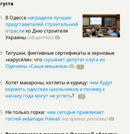
вгуста
1
В Одессе
наградили лучших
представителей строительной
отрасли
ко Дню строителя
Украины
(общество)
9
Титушки, фиктивные сертификаты и зерновые
«карусели»: что
скрывает депутат-слуга из
Одечины «Саша-мешалка»
1
5
Хотят макароны, котлеты и курицу:
чем будут
кормить одесских школьников и почему к
началу года могут не успеть
?
12
5
Не только горки:
чем сегодня привлекает
гостей аквапарк Hawaii
(на правах рекламы)