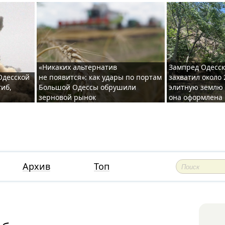
«Никаких альтернатив
Зампред Одесск
 Одесской
не появится»: как удары по портам
захватил около 
гиб,
Большой Одессы обрушили
элитную землю 
зерновой рынок
она оформлена 
Архив
Топ