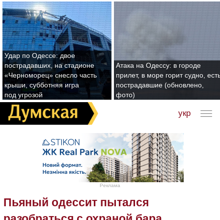
Удар по Одессе: двое
пострадавших, на стадионе
Атака на Одессу: в городе
«Черноморец» снесло часть
прилет, в море горит судно, ест
крыши, субботняя игра
пострадавшие (обновлено,
под угрозой
фото)
укр
Реклама
Пьяный одессит пытался
разобраться с охраной бара