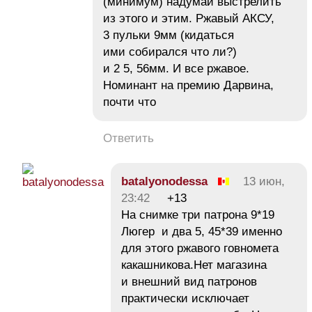
(минимум) надумай выстрелить
из этого и этим. Ржавый АКСУ,
3 пульки 9мм (кидаться
ими собирался что ли?)
и 2 5, 56мм. И все ржавое.
Номинант на премию Дарвина,
почти что
Ответить
batalyonodessa
13 июн,
23:42
+13
На снимке три патрона 9*19
Люгер и два 5, 45*39 именно
для этого ржавого говномета
какашникова.Нет магазина
и внешний вид патронов
практически исключает