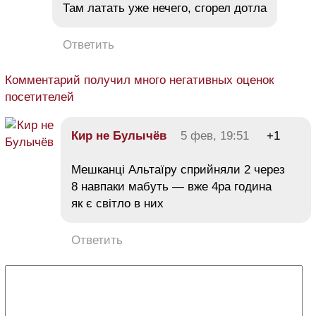
Там латать уже нечего, сгорел дотла
Ответить
Комментарий получил много негативных оценок
посетителей
Кир не Булычёв
5 фев, 19:51
+1
Мешканці Альтаїру сприйняли 2 через
8 навпаки мабуть — вже 4ра година
як є світло в них
Ответить