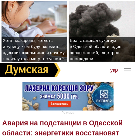
Хотят макароны, котлеты
Враг атаковал сухогруз
и курицу: чем будут кормить
в Одесской области: один
одесских школьников и почему
человек погиб, еще трое
к началу года могут не успеть?
пострадали
укр
Реклама
Авария на подстанции в Одесской
области: энергетики восстановят