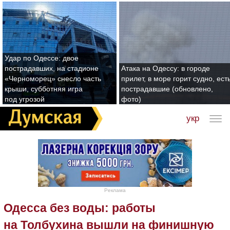
Удар по Одессе: двое
пострадавших, на стадионе
Атака на Одессу: в городе
«Черноморец» снесло часть
прилет, в море горит судно, ест
крыши, субботняя игра
пострадавшие (обновлено,
под угрозой
фото)
укр
Реклама
Одесса без воды: работы
на Толбухина вышли на финишную