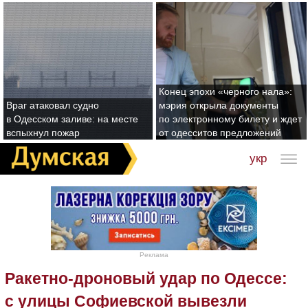
Конец эпохи «черного нала»:
Враг атаковал судно
мэрия открыла документы
в Одесском заливе: на месте
по электронному билету и ждет
вспыхнул пожар
от одесситов предложений
укр
Реклама
Ракетно-дроновый удар по Одессе:
с улицы Софиевской вывезли