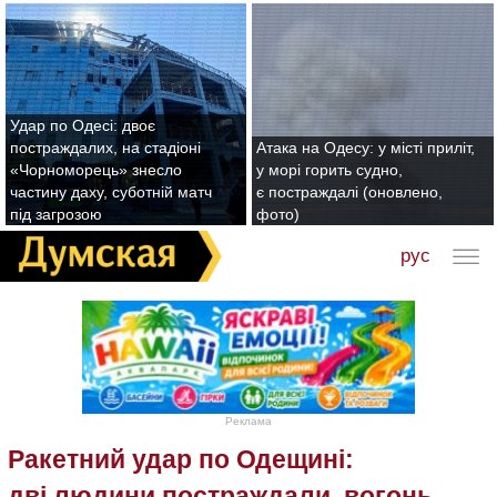
Удар по Одесі: двоє
постраждалих, на стадіоні
Атака на Одесу: у місті приліт,
«Чорноморець» знесло
у морі горить судно,
частину даху, суботній матч
є постраждалі (оновлено,
під загрозою
фото)
рус
Реклама
Ракетний удар по Одещині:
дві людини постраждали, вогонь