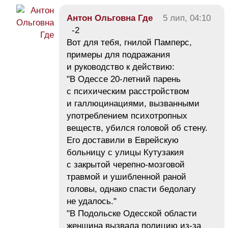
Антон Ольговна Где
5 лип, 04:10
-2
Вот для тебя, гнилой Памперс,
примеры для подражания
и руководство к действию:
"В Одессе 20-летний парень
с психическим расстройством
и галлюцинациями, вызванными
употреблением психотропных
веществ, убился головой об стену.
Его доставили в Еврейскую
больницу с улицы Кутузакия
с закрытой черепно-мозговой
травмой и ушибленной раной
головы, однако спасти бедолагу
не удалось."
"В Подольске Одесской области
женщина вызвала полицию из-за