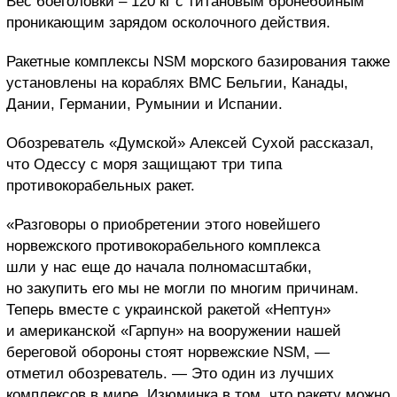
Вес боеголовки – 120 кг с титановым бронебойным
проникающим зарядом осколочного действия.
Ракетные комплексы NSM морского базирования также
установлены на кораблях ВМС Бельгии, Канады,
Дании, Германии, Румынии и Испании.
Обозреватель «Думской» Алексей Сухой рассказал,
что Одессу с моря защищают три типа
противокорабельных ракет.
«Разговоры о приобретении этого новейшего
норвежского противокорабельного комплекса
шли у нас еще до начала полномасштабки,
но закупить его мы не могли по многим причинам.
Теперь вместе с украинской ракетой «Нептун»
и американской «Гарпун» на вооружении нашей
береговой обороны стоят норвежские NSM, —
отметил обозреватель. — Это один из лучших
комплексов в мире. Изюминка в том, что ракету можно