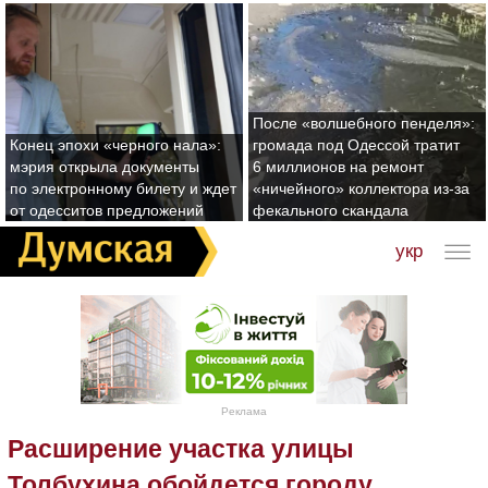
После «волшебного пенделя»:
Конец эпохи «черного нала»:
громада под Одессой тратит
мэрия открыла документы
6 миллионов на ремонт
по электронному билету и ждет
«ничейного» коллектора из-за
от одесситов предложений
фекального скандала
укр
Реклама
Расширение участка улицы
Толбухина обойдется городу