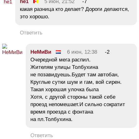
he1
5 июн, 21:52
-7
какая разница кто делает? Дороги делаются,
это хорошо.
Ответить
НеМиВи
6 июн, 12:38
-2
Очередной мега распил.
Жителям улицы Толбухина
не позавидуешь.Будет там автобан,
Круглые сутки шум и гам, вой сирен.
Такая хорошая улочка была
Хотя, с другой стороны такой себе
проезд непомешает.И сильно сократит
время проезда с фонтана
на пл.Толбухина.
Ответить