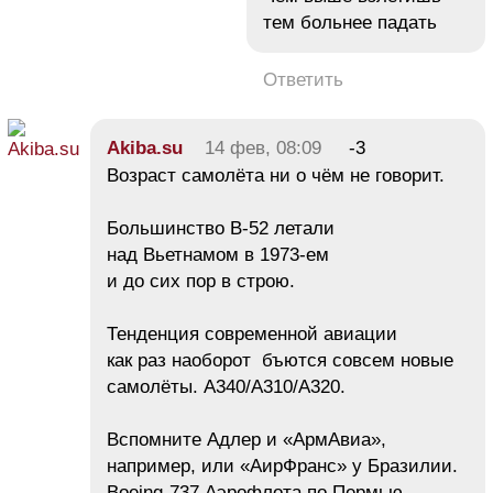
тем больнее падать
Ответить
Akiba.su
14 фев, 08:09
-3
Возраст самолёта ни о чём не говорит.
Большинство B-52 летали
над Вьетнамом в 1973-ем
и до сих пор в строю.
Тенденция современной авиации
как раз наоборот бъются совсем новые
самолёты. A340/A310/A320.
Вспомните Адлер и «АрмАвиа»,
например, или «АирФранс» у Бразилии.
Boeing-737 Аэрофлота по Пермью.