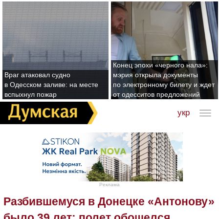
Конец эпохи «черного нала»:
Враг атаковал судно
мэрия открыла документы
в Одесском заливе: на месте
по электронному билету и ждет
вспыхнул пожар
от одесситов предложений
укр
Реклама
Разбившемуся в Донецке «Антонову»
было 39 лет: полет обошелся