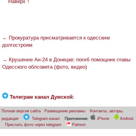
Наверх ↑
← Прокуратура присматривается к одесским
долгостроям
→ Крушение Ан-24 в Донецке: погиб помощник главы
Одесского облсовета (фото, видео)
Телеграм канал Думской
:
Полная версия сайта
Размещение рекламы
Контакты, авторы,
редакция
Telegram-канал
Приложение:
iPhone
Android
Прислать фото через telegram
Patreon