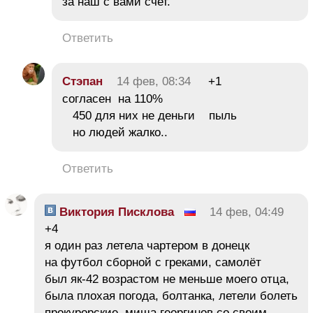
за наш с вами счет.
Ответить
Стэпан
14 фев, 08:34
+1
согласен на 110%
450 для них не деньги пыль
но людей жалко..
Ответить
Виктория Писклова
14 фев, 04:49
+4
я один раз летела чартером в донецк
на футбол сборной с греками, самолёт
был як-42 возрастом не меньше моего отца,
была плохая погода, болтанка, летели болеть
прокурорские, миша георгинов со своим