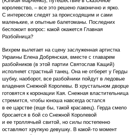
(
Юлиан Марченко
), путешествие в
Сказочное
королевство
,
–
все это решено лаконично и ярко
.
С интересом следят за происходящим и сами
маленькие, и опытные балетоманы. Последних
беспокоит вопрос: какой окажется Главная
Разбойница?
Вихрем вылетает на сцену
заслуженная артистка
Украины Елена Добрянская
, вместе с главарем
разбойников (в этой партии
Святослав Кащий
)
исполняет страстный танец. Она не отберет у Герды
шубку, наоборот, все разбойники пойдут в
ледовые
владения Снежной
К
оролевы. В хрустальном дворце
готовятся к коронации Кая. Снежная властительница
стремится, чтобы юноша навсегда остался
в ее царстве
(еще бы, такой красавец)
.
Герда смело
бросается в бой со Снежной
К
оролевой
и ее троллячьей свитой, но силы постепенно
оставляют
хрупкую девушку
.
В какой-то момент