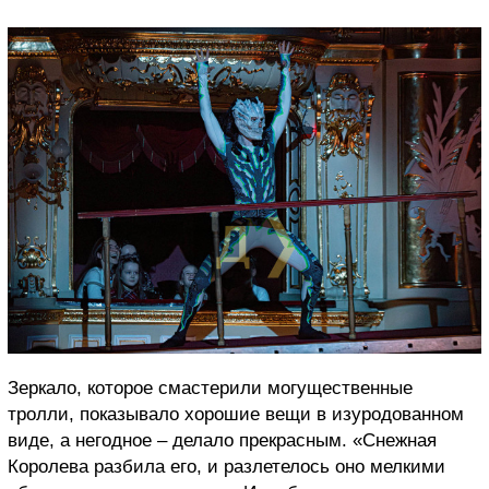
З
еркало,
которое
смастерили могущественные
тролли, показывало хорошие вещи в изуродованном
виде, а негодное – делало прекрасным.
«
Снежная
К
оролева разбила его, и разлетелось оно мелкими