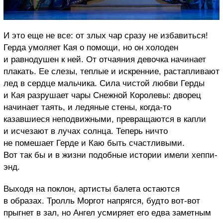
И это еще не все: от злых чар сразу не избавиться!
Герда умоляет Кая о помощи, но он холоден
и равнодушен к ней. От отчаяния девочка начинает
плакать. Ее слезы, теплые и искренние, растапливают
лед в сердце мальчика. Сила чистой любви Герды
и Кая разрушает чары Снежной
К
оролевы: дворец
начинает таять, и ледяные стены, когда-то
казавшиеся неподвижными, превращаются в капли
и исчезают в лучах солнца. Теперь ничто
не помешает Герде и Каю быть счастливыми
.
Вот так бы и в жизни подобные истории имели хеппи-
энд.
Выходя на поклон, артисты балета остаются
в образах. Тролль Моргот напрягся, будто вот-вот
прыгнет в зал, но Ангел усмиряет его едва заметным