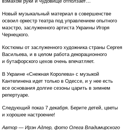
взмахом руки и чудовище отползает…
Новый музыкальный материал в совершенстве
освоил оркестр театра под управлением опытного
маэстро,
заслуженн
ого
артист
а
Украины Игор
я
Чернецк
ого.
Костюмы от заслуженного художника стран
ы
Сергея
Васильева, и в целом работа декорационного
и бутафорского цехов очень впечатляет.
В Украине «Снежная Королева» с музыкой
Кантелинена идет только в Одессе, и у нее есть
все основания долгие сезоны царить в зимнем
репертуаре.
Следующий показ 7 декабря. Берите детей, цветы
и хорошее настроение!
Автор — Ирэн Адлер, ф
ото Олега Владимирского