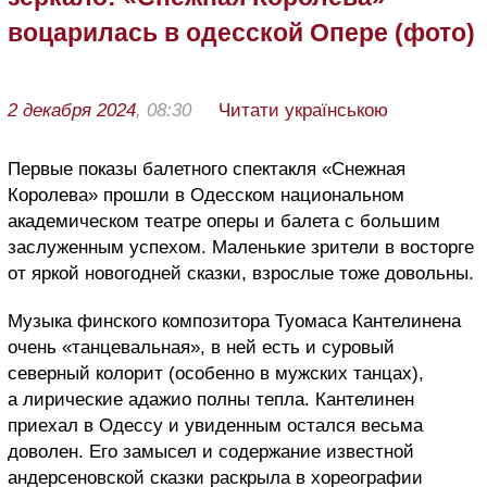
воцарилась в одесской Опере (фото)
2 декабря 2024
, 08:30
Читати українською
П
ервые показы балетного спектакля
«
Снежная
Королева
»
прошли в Одесском национальном
академическом театре оперы и балета с большим
заслуженным успехом.
Маленькие зрители в восторге
от яркой новогодней сказки, взрослые тоже довольны.
М
узыка финского композитора Туомаса Кантелинена
очень «танцевальная», в ней есть и суровый
северный колорит (особенно в мужских танцах),
а лирические адажио полны тепла. Кантелинен
приехал в Одессу и увиденным остался весьма
доволен. Его замысел и содержание известной
андерсеновской сказки раскрыла в хореографии