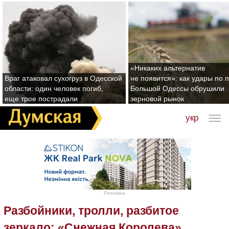
«Никаких альтернатив
Враг атаковал сухогруз в Одесской
не появится»: как удары по 
области: один человек погиб,
Большой Одессы обрушили
еще трое пострадали
зерновой рынок
укр
Реклама
Разбойники, тролли, разбитое
зеркало: «Снежная Королева»