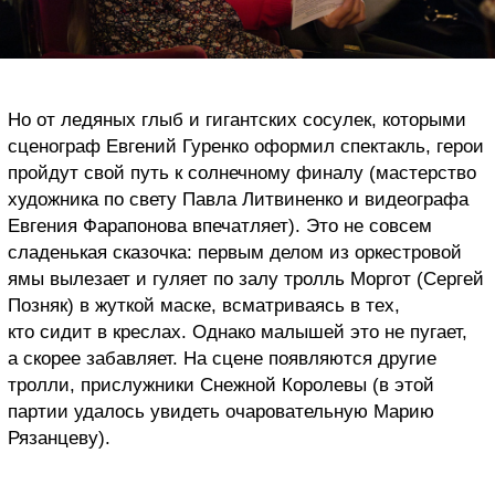
Но от ледяных глыб и гигантских сосулек, которыми
сценограф Евгений Гуренко оформил спектакль, герои
пройдут свой путь к солнечному финалу (мастерство
художника по свету Павла Литвиненко и видеографа
Евгения Фарапонова впечатляет). Это не совсем
сладенькая сказочка: первым делом из оркестровой
ямы вылезает и гуляет по залу
т
ролль Моргот
(
Сергей
Позняк
) в жуткой маске, всматриваясь в тех,
кто сидит в креслах. Однако малышей это не пугает,
а скорее забавляет. На сцене появляются другие
тролли, прислужники
Снежн
ой
Королев
ы (в этой
партии удалось увидеть очаровательную
Мари
ю
Рязанцев
у).