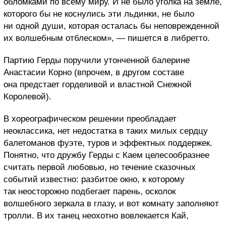
обломками по всему миру. И не было уголка на земле,
которого бы не коснулись эти льдинки, не было
ни одной души, которая осталась бы неповрежденной
их волшебным отблеском
», — пишется в либретто
.
Партию Герды поручили утонченной балерине
Анастасии Корно (впрочем, в другом составе
она предстает горделивой и властной Снежной
Королевой).
В хореографическом решении преобладает
неоклассика, нет недостатка в таких милых сердцу
балетоманов фуэте, туров и эффектных поддержек.
Понятно, что дружбу Герды с Каем целесообразнее
считать первой любовью, но течение сказочных
событий известно: разбитое окно, к которому
так неосторожно подбегает парень, осколок
волшебного зеркала в глазу, и вот комнату заполняют
тролли. В их танец неохотно вовлекается Кай,