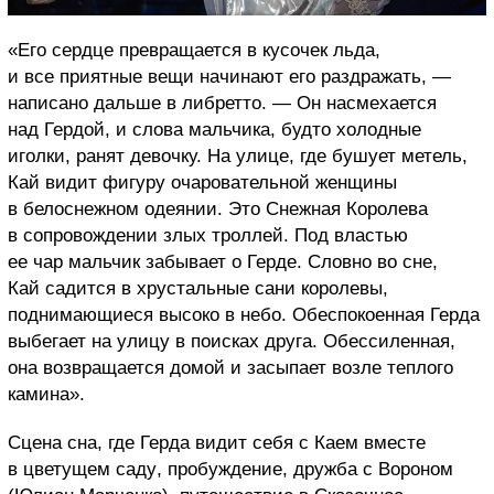
«Его сердце превращается в кусочек льда,
и все приятные вещи начинают его раздражать, —
написано дальше в либретто. — Он насмехается
над Гердой, и слова мальчика, будто холодные
иголки, ранят девочку.
На улице, где бушует метель,
Кай видит фигуру очаровательной женщины
в белоснежном одеянии. Это Снежная
К
оролева
в сопровождении злых троллей. Под властью
ее чар мальчик забывает о Герде. Словно во сне,
Кай садится в хрустальные сан
и
королевы,
поднимающиеся высоко в небо. Обеспокоенная Герда
выбегает на улицу в поисках друга. Обессиленная,
она возвращается домой и засыпа
ет
возле теплого
камина
»
.
Сцена сна, где Герда видит себя
с Каем вместе
в цветущем саду
, пробуждение, дружба с
Ворон
ом