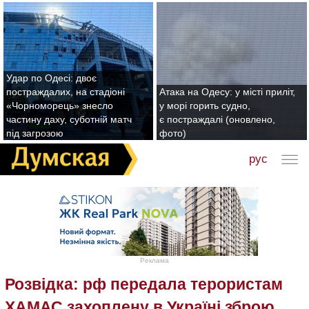
Удар по Одесі: двоє
постраждалих, на стадіоні
Атака на Одесу: у місті приліт,
«Чорноморець» знесло
у морі горить судно,
частину даху, суботній матч
є постраждалі (оновлено,
під загрозою
фото)
рус
Реклама
Розвідка: рф передала терористам
ХАМАС захоплену в Україні зброю,