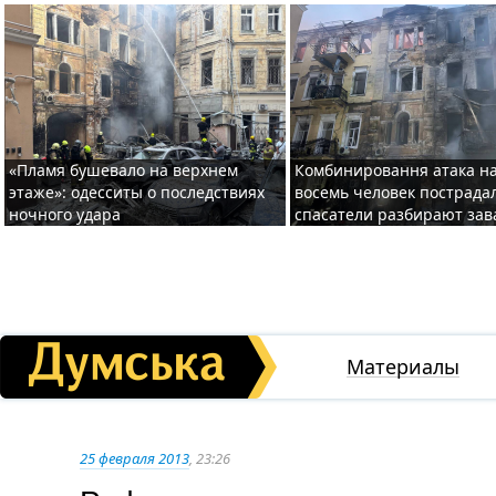
«Пламя бушевало на верхнем
Комбинировання атака на
этаже»: одесситы о последствиях
восемь человек пострада
ночного удара
спасатели разбирают за
Материалы
25 февраля 2013
, 23:26