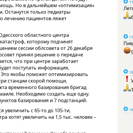
17
омощь. Но в дальнейшем «оптимизация»
Лет
и. Останутся только педиатры
по лечению пациентов ляжет
Одесского областного центра
17
катастроф, которому подчинят
Пив
ением сессии облсовета от 26 декабря
горсовет принял решение о передаче
ется, что при центре заработает
будет поступать информация,
16
. Это якобы поможет оптимизировать
три станции скорой помощи,
ункта временного базирования бригад
змаиле. Необходимо создать еще одну.
пунктов базирования и 7 подстанций.
 увеличить с 65-то до 105-ти,
16
тра хотят увеличить на 1,5 тыс. человек –