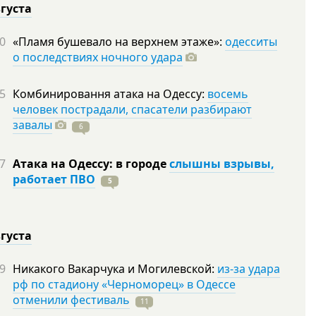
вгуста
0
«Пламя бушевало на верхнем этаже»:
одесситы
о последствиях ночного удара
5
Комбинировання атака на Одессу:
восемь
человек пострадали, спасатели разбирают
завалы
6
7
Атака на Одессу: в городе
слышны взрывы,
работает ПВО
5
вгуста
9
Никакого Вакарчука и Могилевской:
из-за удара
рф по стадиону «Черноморец» в Одессе
отменили фестиваль
11