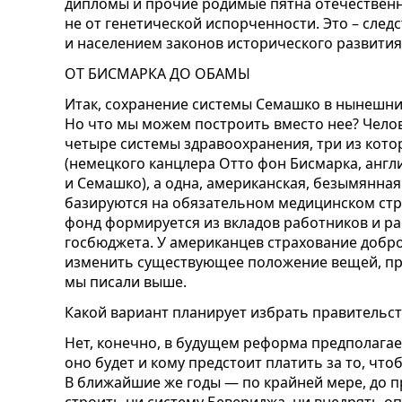
дипломы и прочие родимые пятна отечественн
не от генетической испорченности. Это – сле
и населением законов исторического развития
ОТ БИСМАРКА ДО ОБАМЫ
Итак, сохранение системы Семашко в нынешних
Но что мы можем построить вместо нее? Челов
четыре системы здравоохранения, три из кото
(немецкого канцлера Отто фон Бисмарка, анг
и Семашко), а одна, американская, безымянная
базируются на обязательном медицинском стр
фонд формируется из вкладов работников и раб
госбюджета. У американцев страхование добр
изменить существующее положение вещей, пр
мы писали выше.
Какой вариант планирует избрать правительст
Нет, конечно, в будущем реформа предполагае
оно будет и кому предстоит платить за то, что
В ближайшие же годы — по крайней мере, до п