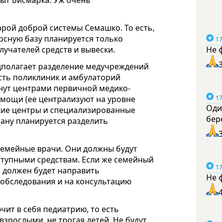
пыт Бисмарка. Уж очень
рой доброй системы Семашко. То есть,
урсную базу планируется только
17
учателей средств и вывески.
Не 
полагает разделение медучреждений
асть поликлиник и амбулаторий
анут центрами первичной медико-
омощи (ее централизуют на уровне
17
Оди
ские центры и специализированные
бер
ану планируется разделить
семейные врачи. Они должны будут
тупными средствам. Если же семейный
17
н должен будет направить
Не 
 обследования и на консультацию
чит в себя педиатрию, то есть
зрослыми, не трогая детей. Не будут