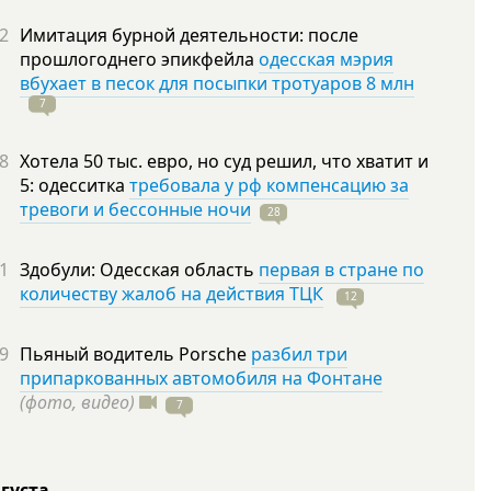
2
Имитация бурной деятельности: после
прошлогоднего эпикфейла
одесская мэрия
вбухает в песок для посыпки тротуаров 8 млн
7
8
Хотела 50 тыс. евро, но суд решил, что хватит и
5: одесситка
требовала у рф компенсацию за
тревоги и бессонные ночи
28
1
Здобули: Одесская область
первая в стране по
количеству жалоб на действия ТЦК
12
9
Пьяный водитель Porsche
разбил три
припаркованных автомобиля на Фонтане
(фото, видео)
7
вгуста