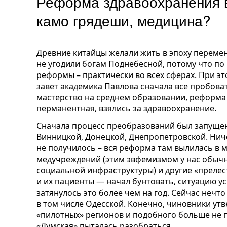
Реформа здравоохранения в
камо грядеши, медицина?
Древние китайцы желали жить в эпоху перемен
не угодили богам Поднебесной, потому что п
реформы – практически во всех сферах. При 
завет академика Павлова сначала все пробоват
мастерство на среднем образовании, реформа 
перманентная, взялись за здравоохранение.
Сначала процесс преобразований был запущен 
Винницкой, Донецкой, Днепропетровской. Ниче
не получилось – вся реформа там вылилась в
медучреждений (этим эвфемизмом у нас обыч
социальной инфраструктуры) и другие «прелест
и их пациенты — начал бунтовать, ситуацию у
затянулось это более чем на год. Сейчас нечто
в том числе Одесской. Конечно, чиновники ут
«пилотных» регионов и подобного больше не п
«Думская» пыталась разобраться.