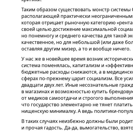
Таким образом существовать монстр системы 
располагающей практически неограниченными
которая отрицает рыночную категорию «рента
своей целью достижение максимальной социал
но понемногу и среднего качества для такой э
качественное, но для небольшой (или даже бо
оставляя другим мизер, а то и вообще ничего.
У нас же в новейшее время возник историческ
система поменялась, капитализм и «эффектив
бюджетные расходы снижаются, а в медицинск
сферах по-прежнему царит социализм. Все усил
двадцати двух лет. Иные несознательные граж
в магазинах и возможностью купить брендову
от медиков самоотдачи и строгого выполнения
что государство элементарно не тянет платит
нищенскую минималку. А ведь политики-попу
В таких случаях неизбежно должны были роди
и прочая гадость. Да-да, вымогательство, взя