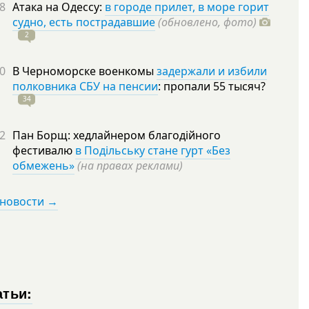
8
Атака на Одессу:
в городе прилет, в море горит
судно, есть пострадавшие
(обновлено, фото)
2
0
В Черноморске военкомы
задержали и избили
полковника СБУ на пенсии
: пропали 55
тысяч?
34
2
Пан Борщ: хедлайнером благодійного
фестивалю
в Подільську стане гурт «Без
обмежень»
(на правах реклами)
 новости →
атьи: