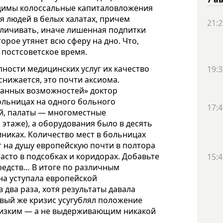
димы колоссальные капиталовложения
 людей в белых халатах, причем
21:2
личивать, иначе лишенная подпитки
орое утянет всю сферу на дно. Что,
 постсоветское время.
пности медицинских услуг их качество
19:3
снижается, это почти аксиома.
ванных возможностей» доктор
больницах на одного больного
17:4
й, палаты — многоместные
 этаже), а оборудования было в десять
иниках. Количество мест в больницах
 на душу европейскую почти в полтора
часто в подсобках и коридорах. Добавьте
15:4
редств… В итоге по различным
на уступала европейской
два раза, хотя результаты давала
вый же кризис усугублял положение
 низким — а не выдерживающим никакой