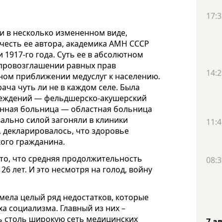
17:3
и в несколько измененном виде,
 честь ее автора, академика АМН СССР
1917-го года. Суть ее в абсолютном
провозглашении равных прав
14:2
ном приближении медуслуг к населению.
ача чуть ли не в каждом селе. Была
реждений — фельдшерско-акушерский
онная больница — областная больница
ально силой загоняли в клиники
11:4
 декларировалось, что здоровье
кого гражданина.
то, что средняя продолжительность
08:3
 26 лет. И это несмотря на голод, войну
мела целый ряд недостатков, которые
а социализма. Главный из них –
ь столь широкую сеть медицинских
7 а