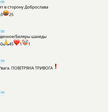
:06
ят в сторону Доброслава
63
25
:00
денное/Беляры шахеды
50
45
1
1
:59
Увага. ПОВІТРЯНА ТРИВОГА
1
:36