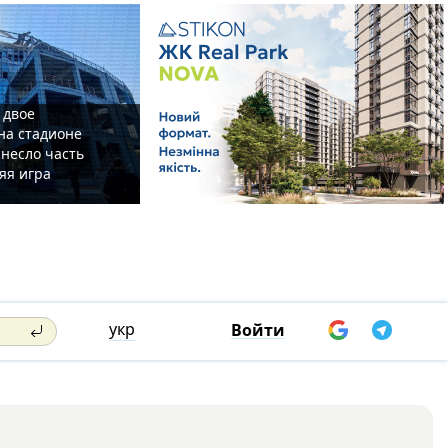
 двое
на стадионе
несло часть
яя игра
укр
Войти