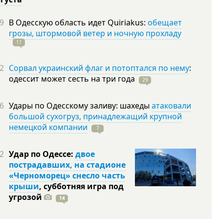
9
В Одесскую область идет Quiriakus:
обещает
грозы, штормовой ветер и ночную прохладу
11
2
Сорвал украинский флаг и потоптался по нему
:
одессит может сесть на три
года
29
6
Удары по Одесскому заливу: шахеды
атаковали
большой сухогруз, принадлежащий крупной
немецкой компании
7
2
Удар по Одессе:
двое
пострадавших, на стадионе
«Черноморец» снесло часть
крыши
, субботняя игра под
угрозой
14