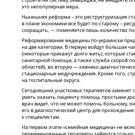
строить ни систему Бевериджа, ни внедрять о
это непопулярная мера.
Нынешняя реформа – это реструктуризация ста
в плане экономики все будет по-старому – рес
сокращать, — поменяется лишь количество пол
Реформирование медицины по-украински пред
на две категории. В первую войдут большая ч
(некоторые прикажут долго жить), которые ст
санитарной помощи, а также служба скорой п
областей), во вторую — клинико-диагностиче
стационарные медучреждения. Кроме того, стр
на госпитальные округа.
Сегодняшних участковых терапевтов заменят 
уметь оказать пациенту помощь простыми дос
врач видит, что не может помочь больному, о
его в диагностический центр для прохождения
к специалистам.
На первом этапе «семейная медицина» не вклю
переименованные терапевты займутся только в