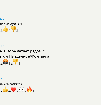
:32
фиксируется
32
4
3
:26
н в море летает рядом с
егом Пивденное/Фонтанка
32
12
1
:15
фиксируются
47
4
2
2
1