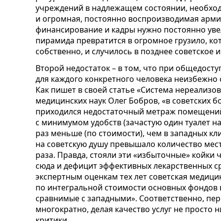
учреждений в надлежащем состоянии, необхо
и огромная, постоянно воспроизводимая армия
финансирование и кадры нужно постоянно уве
пирамида превратится в огромное грузило, кот
собственно, и случилось в позднее советское и
Второй недостаток – в том, что при общедосту
для каждого конкретного человека неизбежно 
Как пишет в своей статье «Система нереализо
медицинских наук Олег Бобров, «в советских 
приходился недостаточный метраж помещени
с минимумом удобств (зачастую один туалет на
раз меньше (по стоимости), чем в западных кл
на советскую душу превышало количество мест
раза. Правда, стояли эти «избыточные» койки 
сюда и дефицит эффективных лекарственных с
экспертным оценкам тех лет советская медици
по интегральной стоимости основных фондов в 
сравнимые с западными». Соответственно, пер
многократно, делая качество услуг не просто
критики.