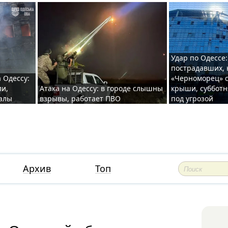
Удар по Одессе:
пострадавших, 
 Одессу:
«Черноморец» с
ли,
Атака на Одессу: в городе слышны
крыши, субботн
валы
взрывы, работает ПВО
под угрозой
Архив
Топ