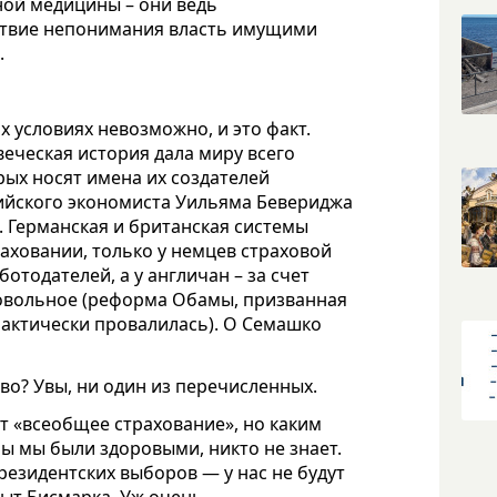
ой медицины – они ведь
дствие непонимания власть имущими
.
 условиях невозможно, и это факт.
еческая история дала миру всего
рых носят имена их создателей
лийского экономиста Уильяма Бевериджа
. Германская и британская системы
аховании, только у немцев страховой
отодателей, а у англичан – за счет
овольное (реформа Обамы, призванная
актически провалилась). О Семашко
во? Увы, ни один из перечисленных.
т «всеобщее страхование», но каким
бы мы были здоровыми, никто не знает.
резидентских выборов — у нас не будут