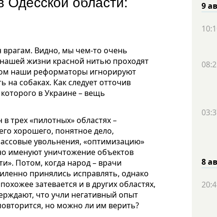
 Одесской области:
9 а
10:1
 врагам. Видно, мы чем-то очень
о нашей жизни красной нитью проходят
08:2
этом наши реформаторы игнорируют
ь на собаках. Как следует отточив
которого в Украине – вещь
03:3
в трех «пилотных» областях –
го хорошего, понятное дело,
 массовые увольнения, «оптимизацию»
но именуют уничтожение объектов
8 а
и». Потом, когда народ – врачи
силенно принялись исправлять, однако
 похожее затевается и в других областях,
20:4
верждают, что учли негативный опыт
овторится, но можно ли им верить?