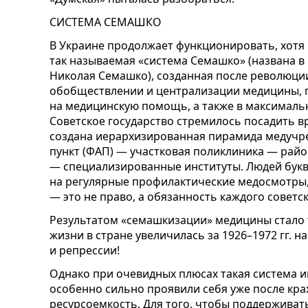
СИСТЕМА СЕМАШКО
В Украине продолжает функционировать, хотя 
так называемая «система Семашко» (названа в
Николая Семашко), созданная после революции 
обобществлении и централизации медицины, 
на медицинскую помощь, а также в максималь
Советское государство стремилось посадить вр
создана иерархизированная пирамида медуч
пункт (ФАП) — участковая поликлиника — рай
— специализированные институты. Людей букв
на регулярные профилактические медосмотры,
— это не право, а обязанность каждого советс
Результатом «семашкизации» медицины стало 
жизни в стране увеличилась за 1926–1972 гг. на
и репрессии!
Однако при очевидных плюсах такая система и
особенно сильно проявили себя уже после крах
ресурсоемкость. Для того, чтобы поддерживат