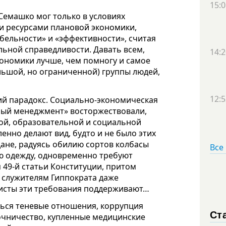
15:0
Семашко мог только в условиях
 ресурсами плановой экономики,
бельности» и «эффективности», считая
ьной справедливости. Давать всем,
14:2
кономики лучше, чем помногу и самое
льшой, но ограниченной) группы людей,
12:5
ий парадокс. Социально-экономическая
ный менеджмент» восторжествовали,
ой, образовательной и социальной
енно делают вид, будто и не было этих
дане, радуясь обилию сортов колбасы
Все
ю одежду, одновременно требуют
 49-й статьи Конституции, притом
ь служителям Гиппократа даже
листы эти требования поддерживают…
ться теневые отношения, коррупция
Ст
точничество, купленные медицинские