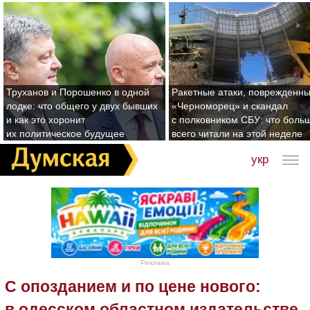
Труханов и Порошенко в одной
Ракетные атаки, поврежденн
лодке: что общего у двух бывших
«Черноморец» и скандал
и как это хоронит
с полковником СБУ: что боль
их политическое будущее
всего читали на этой неделе
укр
Реклама
С опозданием и по цене нового:
в одесском областном издательстве