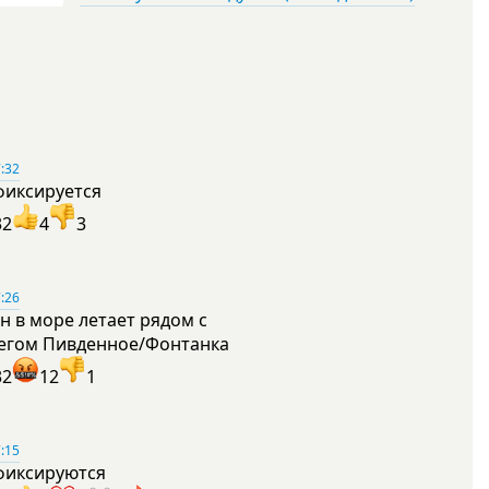
:32
фиксируется
32
4
3
:26
н в море летает рядом с
егом Пивденное/Фонтанка
32
12
1
:15
фиксируются