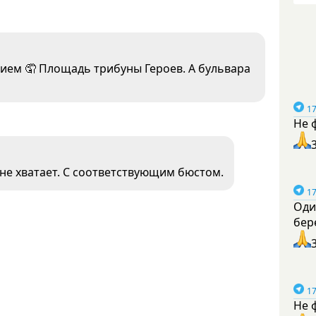
ием 🤦 Площадь трибуны Героев. А бульвара
17
Не 
не хватает. С соответствующим бюстом.
17
Оди
бер
17
Не 