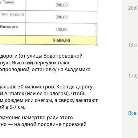
20:0
18:4
 дороги (от улицы Водопроводной
дную, Высокий переулок плюс
опроводной, остановку на Академика
17:0
дальше 30 километров. Кое-где дорогу
 Armatex (или ее аналогом), чтобы
м дождем или снегом, а сверху закатают
 в 5-7 см.
Все
движение намертво ради этого
тно — на одной половине проезжей