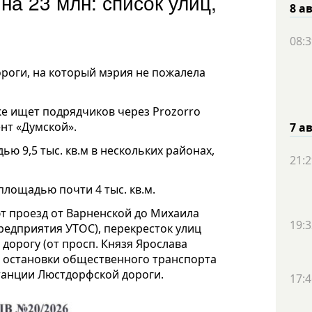
на 23 млн: список улиц,
8 а
08:3
ороги
, на который мэрия не пожалела
е ищет подрядчиков через Prozorro
нт «Думской».
7 а
адью
9,5 тыс.
кв.м в нескольких районах,
21:2
площадью почти 4 тыс. кв.м.
т проезд от Варненской до Михаила
19:3
редприятия УТОС), перекресток улиц
дорогу (от просп. Князя Ярослава
ри остановки общественного транспорта
станции Люстдорфской дороги.
17:4