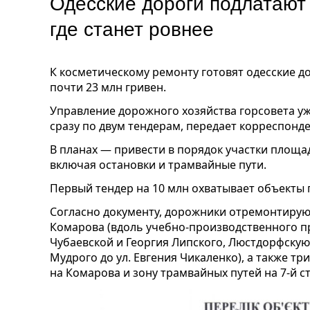
Одесские дороги подлатают 
где станет ровнее
К косметическому ремонту готовят одесские д
почти 23 млн гривен
.
Управление дорожного хозяйства горсовета уж
сразу по двум тендерам,
передает корреспонде
В планах — привести в
порядок участки площ
включая остановки и трамвайные пути.
Первый тендер на 10 млн охватывает объекты 
Согласно документу, дорожники отремонтирую
Комарова (вдоль учебно-производственного п
Чубаевской и Георгия Липского, Люстдорфскую 
Мудрого до ул. Евгения Чикаленко), а также т
на Комарова и зону трамвайных путей на 7-й 