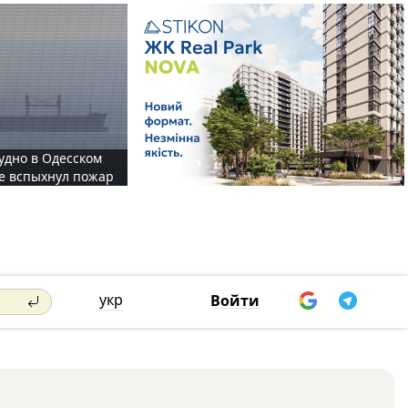
судно в Одесском
те вспыхнул пожар
укр
Войти