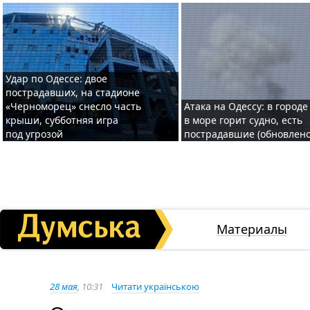
Удар по Одессе: двое
пострадавших, на стадионе
«Черноморец» снесло часть
Атака на Одессу: в городе
крыши, субботняя игра
в море горит судно, есть
под угрозой
пострадавшие (обновлено
Материалы
28 мая
, 10:31
Читати українською