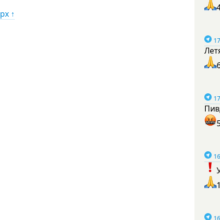
рх ↑
17
Лет
17
Пив
16
16