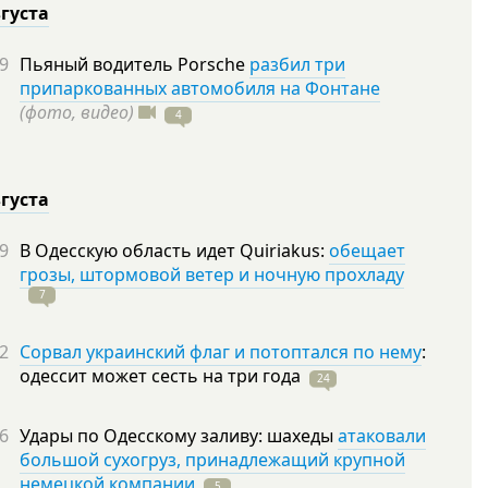
вгуста
9
Пьяный водитель Porsche
разбил три
припаркованных автомобиля на Фонтане
(фото, видео)
4
вгуста
9
В Одесскую область идет Quiriakus:
обещает
грозы, штормовой ветер и ночную прохладу
7
2
Сорвал украинский флаг и потоптался по нему
:
одессит может сесть на три
года
24
6
Удары по Одесскому заливу: шахеды
атаковали
большой сухогруз, принадлежащий крупной
немецкой компании
5