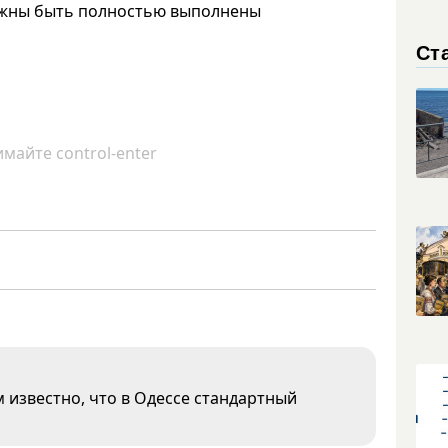
олжны быть полностью выполнены
Ст
майте control-enter
м известно, что в Одессе стандартный