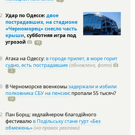
2
Удар по Одессе:
двое
пострадавших, на стадионе
«Черноморец» снесло часть
крыши
, субботняя игра под
угрозой
11
8
Атака на Одессу:
в городе прилет, в море горит
судно, есть пострадавшие
(обновлено, фото)
2
0
В Черноморске военкомы
задержали и избили
полковника СБУ на пенсии
: пропали 55
тысяч?
34
2
Пан Борщ: хедлайнером благодійного
фестивалю
в Подільську стане гурт «Без
обмежень»
(на правах реклами)