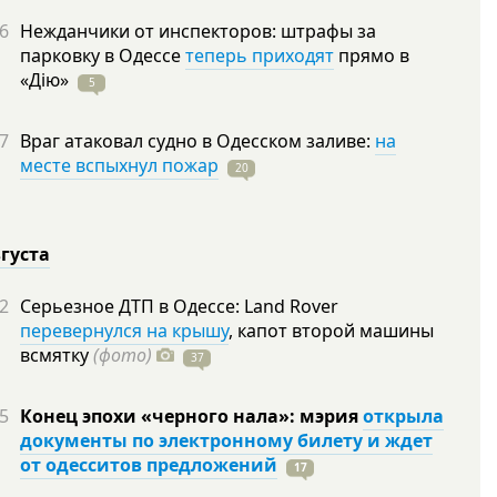
6
Нежданчики от инспекторов: штрафы за
парковку в Одессе
теперь приходят
прямо в
«Дію»
5
7
Враг атаковал судно в Одесском заливе:
на
месте вспыхнул пожар
20
вгуста
2
Серьезное ДТП в Одессе: Land Rover
перевернулся на крышу
, капот второй машины
всмятку
(фото)
37
5
Конец эпохи «черного нала»: мэрия
открыла
документы по электронному билету и ждет
от одесситов предложений
17