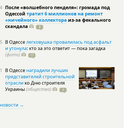
4
После «волшебного пенделя»: громада под
Одессой
тратит 6 миллионов на ремонт
«ничейного» коллектора
из-за фекального
скандала
3
5
В Одессе
легковушка провалилась под асфальт
и утонула
: кто за это ответит — пока загадка
(фото)
17
1
В Одессе
наградили лучших
представителей строительной
отрасли
ко Дню строителя
Украины
(общество)
3
 новости →