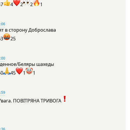
47
4
2
2
1
:06
ят в сторону Доброслава
63
25
:00
денное/Беляры шахеды
50
45
1
1
:59
Увага. ПОВІТРЯНА ТРИВОГА
1
:36