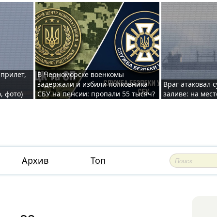
 прилет,
В Черноморске военкомы
задержали и избили полковника
Враг атаковал 
, фото)
СБУ на пенсии: пропали 55 тысяч?
заливе: на мес
Архив
Топ