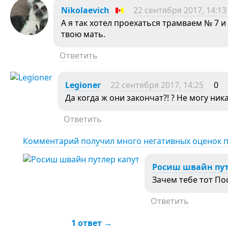
Nikolaevich
22 сентября 2017, 14:13
А я так хотел проехаться трамваем № 7 
твою мать.
Ответить
Legioner
22 сентября 2017, 14:25
0
Да когда ж они закончат?! ? Не могу ника
Ответить
Комментарий получил много негативных оценок 
Росиш швайн пут
Зачем тебе тот По
Ответить
1 ответ →