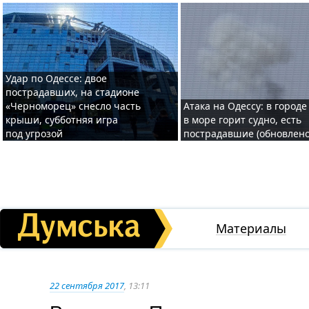
Удар по Одессе: двое
пострадавших, на стадионе
«Черноморец» снесло часть
Атака на Одессу: в городе
крыши, субботняя игра
в море горит судно, есть
под угрозой
пострадавшие (обновлено
Материалы
22 сентября 2017
, 13:11