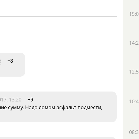
15:0
14:2
6
+8
12:5
17, 13:20
+9
10:4
ние сумму. Надо ломом асфальт подмести,
08:3