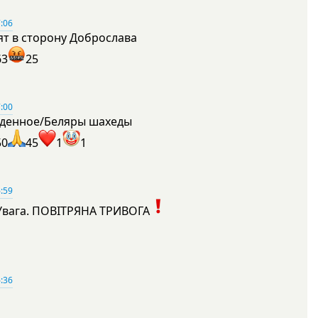
:06
ят в сторону Доброслава
63
25
:00
денное/Беляры шахеды
50
45
1
1
:59
Увага. ПОВІТРЯНА ТРИВОГА
1
:36