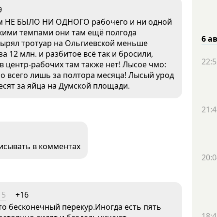
9
там НЕ БЫЛО НИ ОДНОГО рабочего и ни одной
Такими темпами они там ещё полгода
6 а
вырял тротуар на Ольгиевской меньше
 12 млн. и разбитое всё так и бросили,
22:5
 центр-рабочих там также нет! Лысое чмо:
 всего лишь за полтора месяца! Лысый урод
есят за яйца на Думской площади.
21:4
писывать в комментах
20:0
15
+16
то бесконечный перекур.Иногда есть пять
18:4