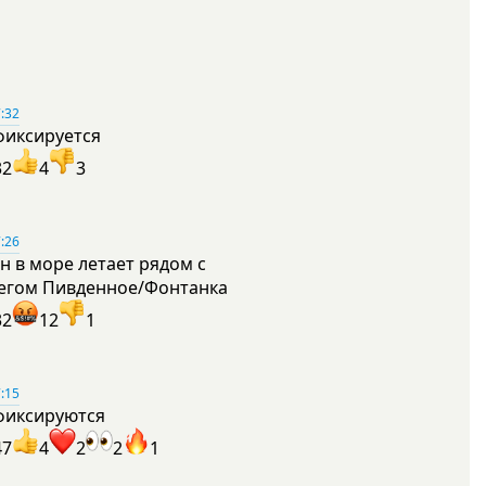
:32
фиксируется
32
4
3
:26
н в море летает рядом с
егом Пивденное/Фонтанка
32
12
1
:15
фиксируются
47
4
2
2
1