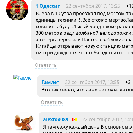
1.Одессит
22 сентября 2017, 13:25
+1
Вчера в 10 утра проезжал под мостом-
единицы техники!!! .Всё стояло мёртво.
ковырять будут.Лысый урод также раско
300 метров ради долбаной велодорожки за
а теперь перерыли Пастера заблокировав
Китайцы открывают новую станцию метро
смотри дождёшся что тебя одесситы пов
Ответить
Гамлет
22 сентября 2017, 13:55
+3
Это так свежо, что даже нет смысла о
Ответить
alexfox089
22 сентября 2017, 14:
Я там езжу каждый день.В основном э