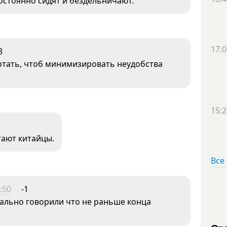
постоянно сидят и бездельничают.
17:0
8
отать, чтоб минимизировать неудобства
15:2
тают китайцы.
Все
:50
-1
чально говорили что не раньше конца