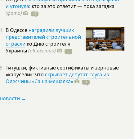
и утонула
: кто за это ответит — пока загадка
(фото)
17
1
В Одессе
наградили лучших
представителей строительной
отрасли
ко Дню строителя
Украины
(общество)
3
9
Титушки, фиктивные сертификаты и зерновые
«карусели»: что
скрывает депутат-слуга из
Одесчины «Саша-мешалка»
3
 новости →