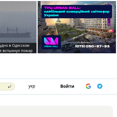
судно в Одесском
те вспыхнул пожар
укр
Войти