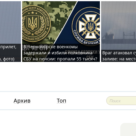
 прилет,
В Черноморске военкомы
задержали и избили полковника
Враг атаковал 
, фото)
СБУ на пенсии: пропали 55 тысяч?
заливе: на мес
Архив
Топ