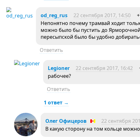
od_reg_rus
22 сентября 2017, 14:50
+
Непонятно почему трамвай ходит тольк
можно было бы пустить до Ярморочной. 
пересыпской было бы удобно добирать
Ответить
Legioner
22 сентября 2017, 16:42
рабочее?
Ответить
1 ответ →
Олег Офицеров
22 сентября 201
В какую сторону на том кольце можн