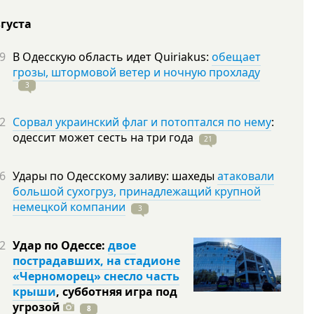
вгуста
9
В Одесскую область идет Quiriakus:
обещает
грозы, штормовой ветер и ночную прохладу
3
2
Сорвал украинский флаг и потоптался по нему
:
одессит может сесть на три
года
21
6
Удары по Одесскому заливу: шахеды
атаковали
большой сухогруз, принадлежащий крупной
немецкой компании
3
2
Удар по Одессе:
двое
пострадавших, на стадионе
«Черноморец» снесло часть
крыши
, субботняя игра под
угрозой
8