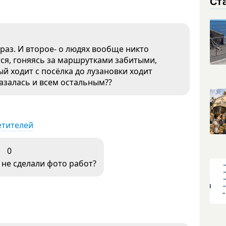
Ст
 раз. И второе- о людях вообще никто
тся, гоняясь за маршрутками забитыми,
ый ходит с посёлка до лузановки ходит
азалась и всем остальным??
етителей
0
 не сделали фото работ?