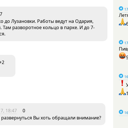
17
7
Лет
о до Лузановки. Работы ведут на Одария,
Там разворотное кольцо в парке. И до 7-
ся.
17
Пив
+2
16
7, 18:47
0
16
о развернуться Вы хоть обращали внимание?