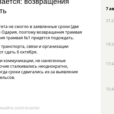
вается: возвращения
ть
7 а
21:2
та не смогло в заявленные сроки (две
е Одария, поэтому возвращения трамвая
ия трамвая №1 придется подождать.
19:3
транспорта, связи и организации
т сдать 6 октября.
ли коммуникации, не нанесенные
17:4
бочие сталкивались неоднократно,
гда сроки сдвигались из-за выявления
ельсов.
15:4
майте control-enter