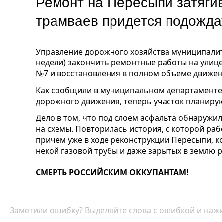
Ремонт на Пересыпи затяги
трамваев придется подожда
Управление дорожного хозяйства муниципалите
недели) закончить ремонтные работы на улиц
№7 и восстановления в полном объеме движен
Как сообщили в муниципальном департаменте 
дорожного движения, теперь участок планирую
Дело в том, что под слоем асфальта обнаружи
на схемы. Повторилась история, с которой ра
причем уже в ходе реконструкции Пересыпи, ко
некой газовой трубы и даже зарытых в землю р
СМЕРТЬ РОССИЙСКИМ ОККУПАНТАМ!
Заметили ошибку? Выделяйте слова с ошибкой и нажи