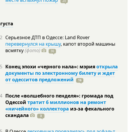
месте вспыхнул пожар
20
вгуста
2
Серьезное ДТП в Одессе: Land Rover
перевернулся на крышу
, капот второй машины
всмятку
(фото)
36
5
Конец эпохи «черного нала»: мэрия
открыла
документы по электронному билету и ждет
от одесситов предложений
16
4
После «волшебного пенделя»: громада под
Одессой
тратит 6 миллионов на ремонт
«ничейного» коллектора
из-за фекального
скандала
3
5
В Одессе
легковушка провалилась под асфальт