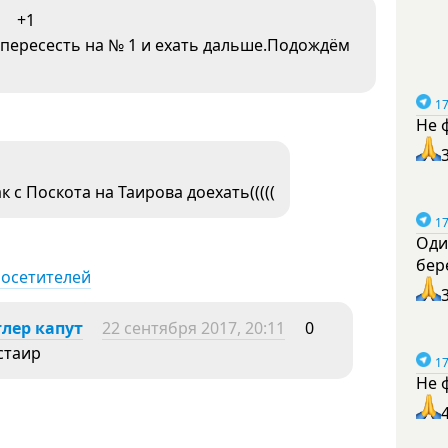
+1
и пересесть на № 1 и ехать дальше.Подождём
17
Не 
к с Поскота на Таирова доехать(((((
17
Оди
бер
посетителей
лер капут
22 сентября 2017, 20:11
0
стаир
17
Не 