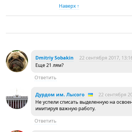
Наверх ↑
Dmitriy Sobakin
22 сентября 2017, 13:1
Еще 21 лям?
Ответить
Дурдом им. Лысого
22 сентября 20
Не успели списать выделенную на освое
имитируя важную работу.
Ответить