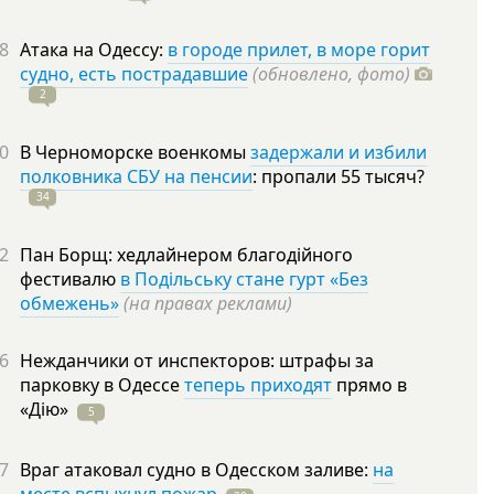
8
Атака на Одессу:
в городе прилет, в море горит
судно, есть пострадавшие
(обновлено, фото)
2
0
В Черноморске военкомы
задержали и избили
полковника СБУ на пенсии
: пропали 55
тысяч?
34
2
Пан Борщ: хедлайнером благодійного
фестивалю
в Подільську стане гурт «Без
обмежень»
(на правах реклами)
6
Нежданчики от инспекторов: штрафы за
парковку в Одессе
теперь приходят
прямо в
«Дію»
5
7
Враг атаковал судно в Одесском заливе:
на