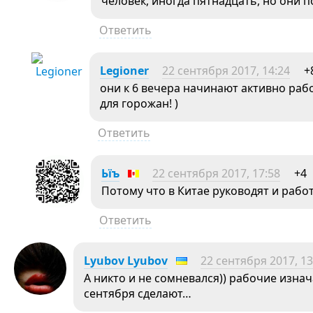
человек, иногда пятнадцать, но они 
Ответить
Legioner
22 сентября 2017, 14:24
+
они к 6 вечера начинают активно раб
для горожан! )
Ответить
Ьїъ
22 сентября 2017, 17:58
+4
Потому что в Китае руководят и рабо
Ответить
Lyubov Lyubov
22 сентября 2017, 13
А никто и не сомневался)) рабочие изна
сентября сделают…