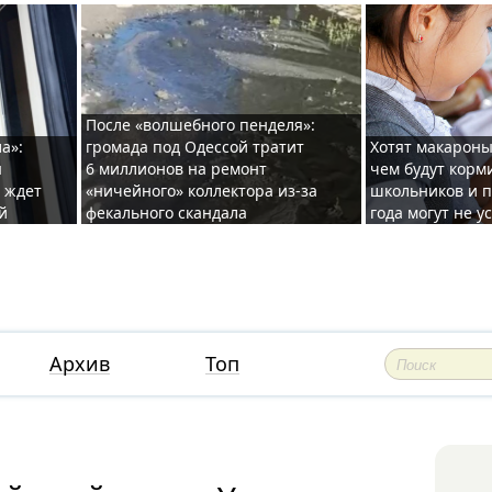
После «волшебного пенделя»:
а»:
громада под Одессой тратит
Хотят макароны
ы
6 миллионов на ремонт
чем будут корм
и ждет
«ничейного» коллектора из-за
школьников и п
й
фекального скандала
года могут не у
Архив
Топ