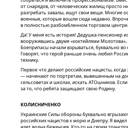
от снарядов, от человеческих жилищ просто н
разгребать завалы, ищут свои вещи. Многие о
военные, которые вошли сюда недавно. Впроч
в полностью разбомбленном торговом центре
Да! У меня есть история! Дедушка-пенсионер и
вооружившись двумя «коктейлями Молотова», п
Боеприпасы начали взрываться, буквально во 
Говорят, что герой раньше очень любил Россию
технику.
Первое что делают российские нацисты, когда 
— начинают по портретам, вывешенным на дос
сельсоветах и школах, искать АТОшников. Если
за то, что ребята защищают свою Родину.
КОЛИСНИЧЕНКО
Украинские Силы обороны буквально вгрызают
российских нацистов к морю и Днепру. Я видел
идет волна беженцев. Кто-то на своем транспо