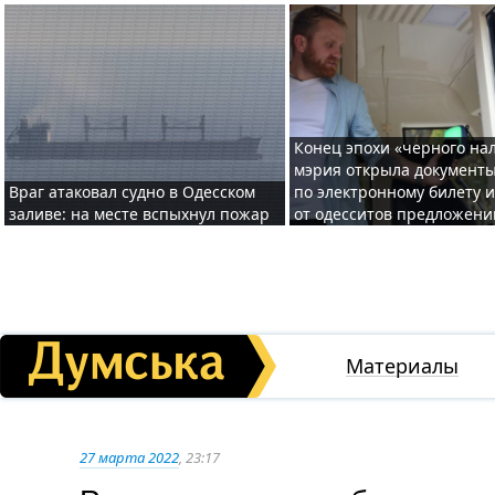
Конец эпохи «черного нал
мэрия открыла документ
Враг атаковал судно в Одесском
по электронному билету 
заливе: на месте вспыхнул пожар
от одесситов предложени
Материалы
27 марта 2022
, 23:17