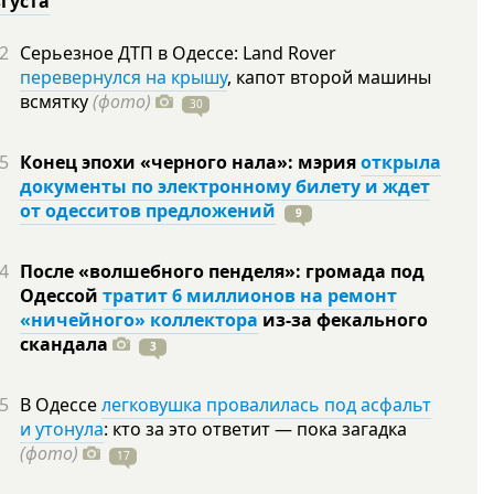
вгуста
2
Серьезное ДТП в Одессе: Land Rover
перевернулся на крышу
, капот второй машины
всмятку
(фото)
30
5
Конец эпохи «черного нала»: мэрия
открыла
документы по электронному билету и ждет
от одесситов предложений
9
4
После «волшебного пенделя»: громада под
Одессой
тратит 6 миллионов на ремонт
«ничейного» коллектора
из-за фекального
скандала
3
5
В Одессе
легковушка провалилась под асфальт
и утонула
: кто за это ответит — пока загадка
(фото)
17