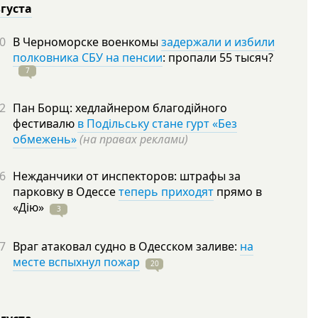
вгуста
0
В Черноморске военкомы
задержали и избили
полковника СБУ на пенсии
: пропали 55
тысяч?
7
2
Пан Борщ: хедлайнером благодійного
фестивалю
в Подільську стане гурт «Без
обмежень»
(на правах реклами)
6
Нежданчики от инспекторов: штрафы за
парковку в Одессе
теперь приходят
прямо в
«Дію»
3
7
Враг атаковал судно в Одесском заливе:
на
месте вспыхнул пожар
20