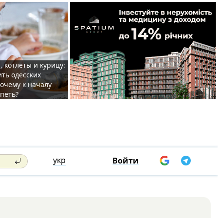
, котлеты и курицу:
ить одесских
очему к началу
спеть?
укр
Войти