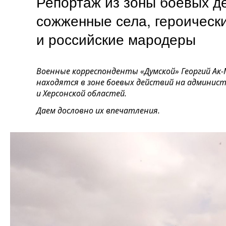
Репортаж из зоны боевых де
сожженные села, героическ
и российские мародеры
Военные корреспонденты «Думской» Георгий Ак-М
находятся в зоне боевых действий на админис
и Херсонской областей.
Даем дословно их впечатления.