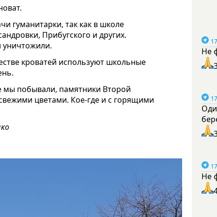
новат.
чи гуманитарки, так как в школе
андровки, Прибугского и других.
17
и уничтожили.
Не 
честве кроватей используют школьные
ень.
де мы побывали, памятники Второй
 свежими цветами. Кое-где и с горящими
17
Оди
бер
нко
17
Не 