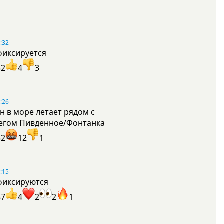
:32
фиксируется
32
4
3
:26
н в море летает рядом с
егом Пивденное/Фонтанка
32
12
1
:15
фиксируются
47
4
2
2
1