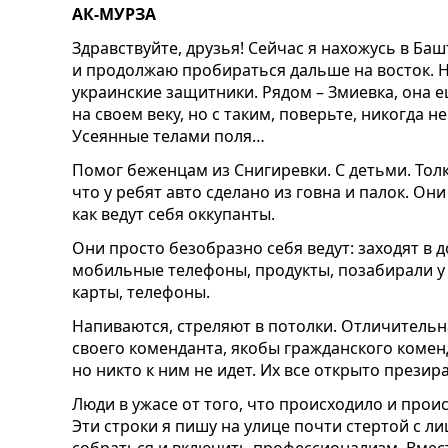
АК-МУРЗА
Здравствуйте, друзья! Сейчас я нахожусь в Ба
и продолжаю пробираться дальше на восток. 
украинские защитники. Рядом – Змиевка, она е
на своем веку, но с таким, поверьте, никогда 
Усеянные телами поля…
Помог беженцам из Снигиревки. С детьми. Тол
что у ребят авто сделано из говна и палок. Он
как ведут себя оккупанты.
Они просто безобразно себя ведут: заходят в д
мобильные телефоны, продукты, позабирали у 
карты, телефоны.
Напиваются, стреляют в потолки. Отличительн
своего коменданта, якобы гражданского комен
но никто к ним не идет. Их все открыто презир
Люди в ужасе от того, что происходило и проис
Эти строки я пишу на улице почти стертой с л
собраться и включить профессионализм. Вме