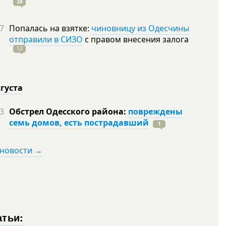
38
7
Попалась на взятке:
чиновницу из Одесчины
отправили в СИЗО
с правом внесения залога
12
вгуста
3
Обстрел Одесского района:
повреждены
семь домов, есть пострадавший
1
 новости →
атьи: