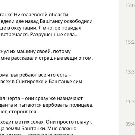
17:0
штанке Николаевской области
Недели две назад Баштанку освободили
ще в оккупации. Я многое повидал
не встречался. Разрушенные села…
15:2
кнул их машину своей, потому
и мне рассказали страшные вещи о том,
13:3
ома, выгребают все что есть –
всех в Снигиревке и Баштанке сим-
ая черта – они сразу же назначают
11:3
данта и пытаются вербовать полицаев,
ают, сторонятся.
ходит в этих селах. Они просто плачут.
09:4
ица земли Баштанки. Мне сложно
сто домов — огромные воронки