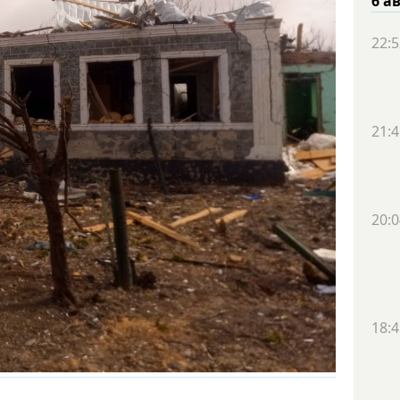
6 а
22:5
21:4
20:0
18:4