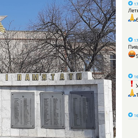
17
Лет
17
Пив
16
16