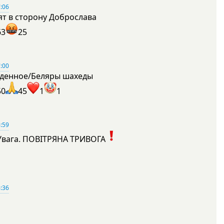
:06
ят в сторону Доброслава
63
25
:00
денное/Беляры шахеды
50
45
1
1
:59
Увага. ПОВІТРЯНА ТРИВОГА
1
:36