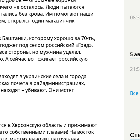
ичего не осталось. Люди пытаются
стались без крова. Им помогают наши
08:3
ем, открылся один магазинчик
.
з Баштанки, которому хорошо за 70-ть,
оджег под селом российский «Град».
все стороны, но мужчина уцелел.
5 а
. А сейчас вот сжигает российскую
21:5
заходят в украинские села и города
ках почета в райадминистрациях,
 находят – убивают. Они мстят
Все
ся в Херсонскую область и прижимают
 это собственными глазами! На восток
Ст
рте, многих вывозит патрульная