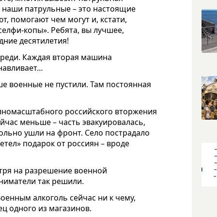
но наши патрульные – это настоящие
т, помогают чем могут и, кстати,
елфи-копы». Ребята, вы лучшее,
дние десятилетия!
ереди. Каждая вторая машина
анавливает…
ше военные не пустили. Там постоянная
олномасштабного российского вторжения
ейчас меньше – часть эвакуировалась,
ольно ушли на фронт. Село пострадало
етел» подарок от россиян – вроде
отря на разрешение военной
ниматели так решили.
Военным алкоголь сейчас ни к чему,
ец одного из магазинов.