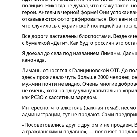
полиция. Никогда не думал, что скажу такое, 
герои. Ангелы в черной форме! Они успокаиваю
отказываются фотографироваться. Вот вам и «с
что случилось с украинской полицией за после
Все дороги заставлены блокпостами. Везде оч
с бумажкой «Дети». Как будто россиян это ост
Я доехал до села под названием Лиманы. Даль
канонада.
Лиманы относятся к Галициновской ОТГ. До п
здесь проживало чуть больше 2000 человек, с
мужчин почти не видно. Очень многие добров
не очень, хотя на одну улицу капитально «прил
как РСЗО с кассетным зарядом.
Интересно, что алкоголь (важная тема!), несм
администрации, тут не продают. Сами предпри
«Посоветовались друг с другом и не продаем. 
а гражданским и подавно», — поясняет продав