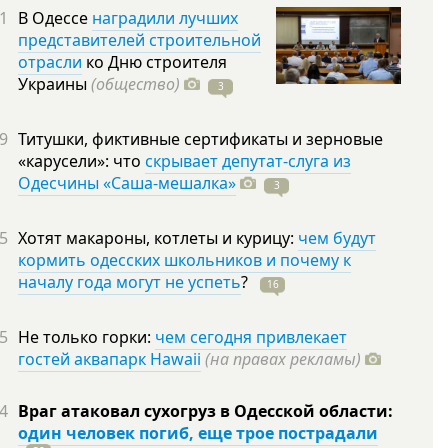
1
В Одессе
наградили лучших
представителей строительной
отрасли
ко Дню строителя
Украины
(общество)
3
9
Титушки, фиктивные сертификаты и зерновые
«карусели»: что
скрывает депутат-слуга из
Одесчины «Саша-мешалка»
3
5
Хотят макароны, котлеты и курицу:
чем будут
кормить одесских школьников и почему к
началу года могут не успеть
?
16
5
Не только горки:
чем сегодня привлекает
гостей аквапарк Hawaii
(на правах рекламы)
4
Враг атаковал сухогруз в Одесской области:
один человек погиб, еще трое пострадали