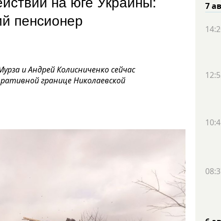
йствий на юге Украины:
7 а
ий пенсионер
14:2
урза и Андрей Колисниченко сейчас
12:5
тративной границе Николаевской
10:4
08:3