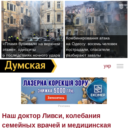
Комбинировання атака
«Пламя бушевало на верхнем
на Одессу: восемь человек
этаже»: одесситы
пострадали, спасатели
о последствиях ночного удара
разбирают завалы
укр
Реклама
Наш доктор Ливси, колебания
семейных врачей и медицинская