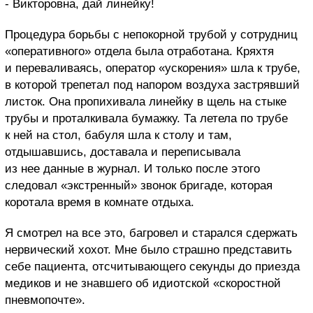
- Викторовна, дай линейку!
Процедура борьбы с непокорной трубой у сотрудниц
«оперативного» отдела была отработана. Кряхтя
и переваливаясь, оператор «ускорения» шла к трубе,
в которой трепетал под напором воздуха застрявший
листок. Она пропихивала линейку в щель на стыке
трубы и проталкивала бумажку. Та летела по трубе
к ней на стол, бабуля шла к столу и там,
отдышавшись, доставала и переписывала
из нее данные в журнал. И только после этого
следовал «экстренный» звонок бригаде, которая
коротала время в комнате отдыха.
Я смотрел на все это, багровел и старался сдержать
нервический хохот. Мне было страшно представить
себе пациента, отсчитывающего секунды до приезда
медиков и не знавшего об идиотской «скоростной
пневмопочте».