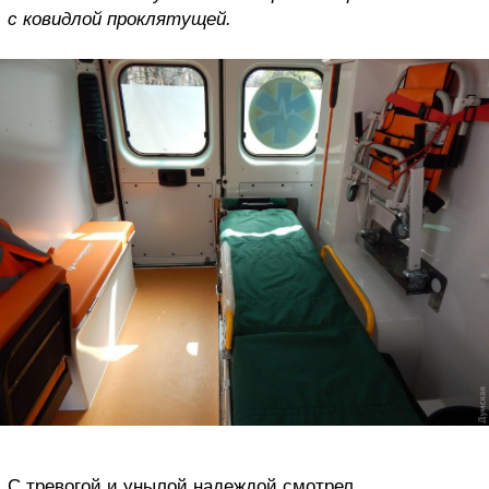
с ковидлой проклятущей.
С тревогой и унылой надеждой смотрел