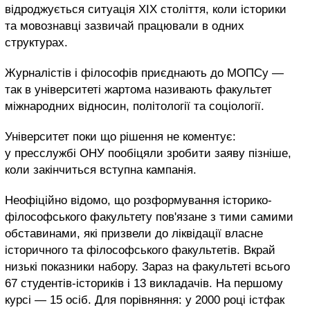
відроджується ситуація XIX століття, коли історики
та мовознавці зазвичай працювали в одних
структурах.
Журналістів і філософів приєднають до МОПСу —
так в університеті жартома називають факультет
міжнародних відносин, політології та соціології.
Університет поки що рішення не коментує:
у пресслужбі ОНУ пообіцяли зробити заяву пізніше,
коли закінчиться вступна кампанія.
Неофіційно відомо, що розформування історико-
філософського факультету пов'язане з тими самими
обставинами, які призвели до ліквідації власне
історичного та філософського факультетів. Вкрай
низькі показники набору. Зараз на факультеті всього
67 студентів-істориків і 13 викладачів. На першому
курсі — 15 осіб. Для порівняння: у 2000 році істфак