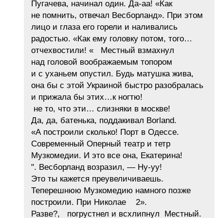
Пугачева, начинал один. Да-аа! «Как
не помнить, отвечал Весборланд». При этом
лицо и глаза его горели и наливались
радостью. «Как ему головку потом, того…
отчехвостили! « Местный взмахнул
над головой воображаемым топором
и с уханьем опустил. Будь матушка жива,
она бы с этой Украиной быстро разобралась
и прижала бы этих…к ногтю!
не то, что эти… слизняки в москве!
Да, да, батенька, поддакивал Borland.
«А построили сколько! Порт в Одессе.
Современный Оперный театр и тетр
Музкомедии. И это все она, Екатерина!
". Весборланд возразил, — Ну-уу!
Это ты кажется преувеличиваешь.
Теперешнюю Музкомедию намного позже
построили. При Николае 2».
Разве?, погрустнел и всхлипнул Местный.