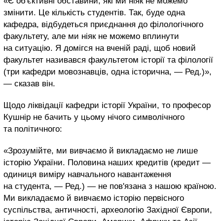
«Є об'єктивні обставини, які ми ніяк не можемо
змінити. Це кількість студентів. Так, буде одна
кафедра, відбудеться приєднання до філологічного
факультету, але ми ніяк не можемо вплинути
на ситуацію. Я домігся на вченій раді, щоб новий
факультет називався факультетом історії та філології
(три кафедри мовознавців, одна історична, — Ред.)»,
— сказав він.
Щодо ліквідації кафедри історії України, то професор
Кушнір не бачить у цьому нічого символічного
та політичного:
«Зрозумійте, ми вивчаємо й викладаємо не лише
історію України. Половина наших кредитів (кредит —
одиниця виміру навчального навантаження
на студента, — Ред.) — не пов'язана з нашою країною.
Ми викладаємо й вивчаємо історію первісного
суспільства, античності, археологію Західної Європи,