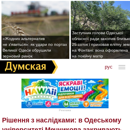
Заступник голови Одеської
«Жодних альтернатив
обласної ради захопив близьк
не з'явиться»: як удари по портах
25 соток і приховав елітну зе
Великої Одеси обрушили
на Фонтані: вона оформлена
зерновий ринок
на покійну матір
рус
Реклама
Рішення з наслідками: в Одеському
університеті Мечникова закривають