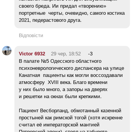
своего бреда. Ии придал «творению»
портретные черты, очевидно, самого костика
2021, педерастового друга.
Відповісти
Victor 6932
29 чер, 18:52
-3
В палате №5 Одесского областного
психоневрологического диспансера на улице
Канатная пациенты как могли воссоздавали
атмосферу XVIII века. Благо времени
у них было много, а запоры на дверях
и решетки на окнах были крепкими.
Пациент Весборланд, обмотанный казенной
простыней как римской тогой (хотя искренне
считал её императорской мантией
Петровской эпохи), стоял на табурете.