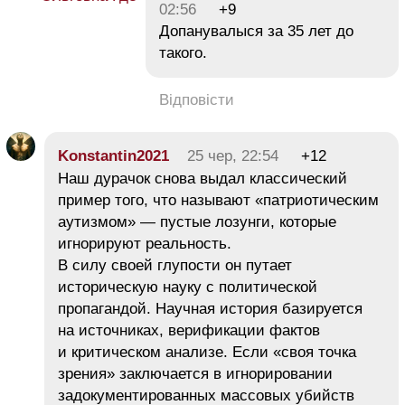
02:56
+9
Допанувалыся за 35 лет до
такого.
Відповісти
Konstantin2021
25 чер, 22:54
+12
Наш дурачок снова выдал классический
пример того, что называют «патриотическим
аутизмом» — пустые лозунги, которые
игнорируют реальность.
В силу своей глупости он путает
историческую науку с политической
пропагандой. Научная история базируется
на источниках, верификации фактов
и критическом анализе. Если «своя точка
зрения» заключается в игнорировании
задокументированных массовых убийств