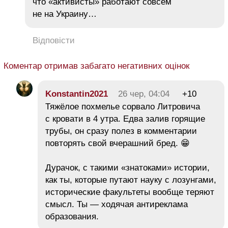
что «активисты» работают совсем
не на Украину…
Відповісти
Коментар отримав забагато негативних оцінок
Konstantin2021
26 чер, 04:04
+10
Тяжёлое похмелье сорвало Литровича
с кровати в 4 утра. Едва залив горящие
трубы, он сразу полез в комментарии
повторять свой вчерашний бред. 😁
​Дурачок, с такими «знатоками» истории,
как ты, которые путают науку с лозунгами,
исторические факультеты вообще теряют
смысл. Ты — ходячая антиреклама
образования.