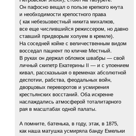
Он пафосно вещал о пользе крепкого кнута
и необходимости крепостного права
( как небезызвестный никита михалков,
все еще числившийся режиссером, но давно
ставший придворым холуем в кремле).
На соседней койке с величественным видом
восседал пациент по кличке Местный.
В руках он держал обломок швабры — свой
личный скипетр Екатерины II — и с упоением
кивал, рассказыыая о временах абсолютной
деспотии, рабства, феодальных войн,
дворцовых переворотов и усмирения
крестьянских восстаний. Оба искренне
наслаждались атмосферой тоталитарного
рая в масштабах одной палаты.
А помните, батенька, в году, этак, в 1875,
как наша матушка усмиряла банду Емельки