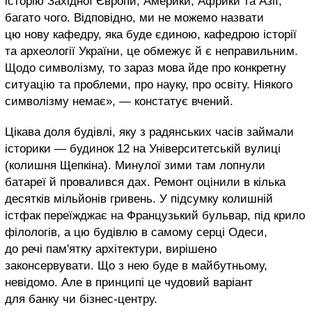
історію Західної Європи, Америки, Африки та Азії,
багато чого. Відповідно, ми не можемо назвати
цю нову кафедру, яка буде єдиною, кафедрою історії
та археології України, це обмежує й є неправильним.
Щодо символізму, то зараз мова йде про конкретну
ситуацію та проблеми, про науку, про освіту. Ніякого
символізму немає», — констатує вчений.
Цікава доля будівлі, яку з радянських часів займали
історики — будинок 12 на Університетській вулиці
(колишня Щепкіна). Минулої зими там лопнули
батареї й провалився дах. Ремонт оцінили в кілька
десятків мільйонів гривень. У підсумку колишній
істфак переїжджає на Французький бульвар, під крило
філологів, а цю будівлю в самому серці Одеси,
до речі пам'ятку архітектури, вирішено
законсервувати. Що з нею буде в майбутньому,
невідомо. Але в принципі це чудовий варіант
для банку чи бізнес-центру.