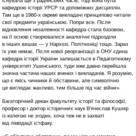
існувала ще з радянських часів, тоді вона була
кафедрою історії УРСР та допоміжних дисциплін.
Там ще в 1980-х окремі викладачі принципово читали
свої предмети українською. Попри все. Після
відновлення незалежності кафедра стала базовою,
на її основі створювалися аналогічні підрозділи
в інших вишах — у Нархозі, Політехніці тощо. Зараз
їх уже немає. Після нової реорганізації в ОНУ єдина
кафедра історії України залишається в Педагогічному
університеті Ушинського, туди вже давно перейшла
значна частина наших вчених і викладачів. Я розумію,
що є якісь чинники й обставини, але символічно
це виглядає жахливо, тим більше під час війни».
Багаторічний декан факультету історії та філософії,
професор і доктор історичних наук В'ячеслав Кушнір
із колегою не згоден, хоча теж не в захваті
від ліквідації істфаку.