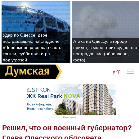
Удар по Одессе: двое
пострадавших, на стадионе
Атака на Одессу: в городе
«Черноморец» снесло часть
прилет, в море горит судно, ест
крыши, субботняя игра
пострадавшие (обновлено,
под угрозой
фото)
укр
Реклама
Решил, что он военный губернатор?
Глава Одесского облсовета,