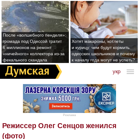
После «волшебного пенделя»:
громада под Одессой тратит
Хотят макароны, котлеты
6 миллионов на ремонт
и курицу: чем будут кормить
«ничейного» коллектора из-за
одесских школьников и почему
фекального скандала
к началу года могут не успеть?
укр
Реклама
Режиссер Олег Сенцов женился
(фото)