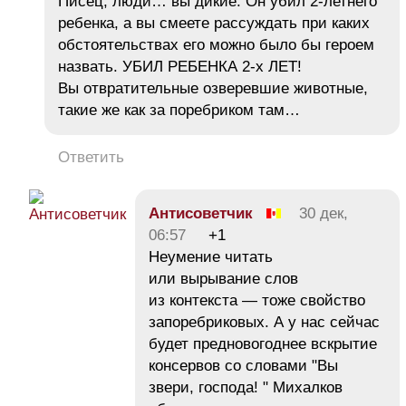
Писец, люди… вы дикие. Он убил 2-летнего
ребенка, а вы смеете рассуждать при каких
обстоятельствах его можно было бы героем
назвать. УБИЛ РЕБЕНКА 2-х ЛЕТ!
Вы отвратительные озверевшие животные,
такие же как за поребриком там…
Ответить
Антисоветчик
30 дек,
06:57
+1
Неумение читать
или вырывание слов
из контекста — тоже свойство
запоребриковых. А у нас сейчас
будет предновогоднее вскрытие
консервов со словами "Вы
звери, господа! " Михалков