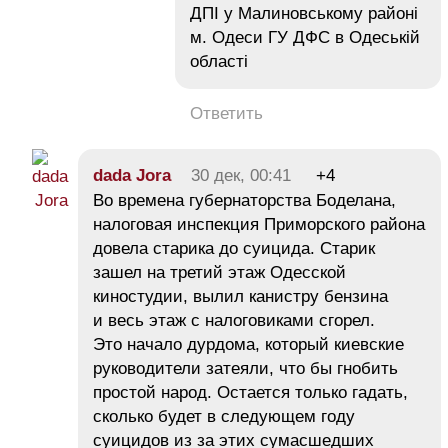
ДПІ у Малиновському районі
м. Одеси ГУ ДФС в Одеській
області
Ответить
dada Jora
30 дек, 00:41
+4
Во времена губернаторства Боделана,
налоговая инспекция Приморского района
довела старика до суицида. Старик
зашел на третий этаж Одесской
киностудии, вылил канистру бензина
и весь этаж с налоговиками сгорел.
Это начало дурдома, который киевские
руководители затеяли, что бы гнобить
простой народ. Остается только гадать,
сколько будет в следующем году
суицидов из за этих сумасшедших