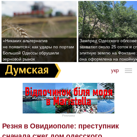
«Никаких альтернатив
Зампред Одесского облсове
не появится»: как удары по портам
захватил около 25 соток и с
Большой Одессы обрушили
элитную землю на Фонтане:
зерновой рынок
она оформлена на покойну
укр
Реклама
Резня в Овидиополе: преступник
сначала сжег дом одесского