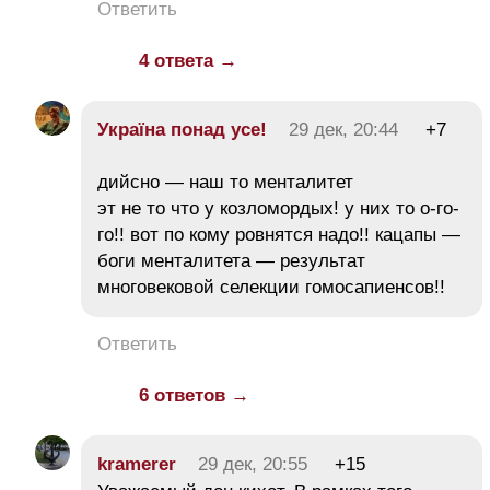
Ответить
4 ответа →
Україна понад усe!
29 дек, 20:44
+7
дийсно — наш то менталитет
эт не то что у козломордых! у них то о-го-
го!! вот по кому ровнятся надо!! кацапы —
боги менталитета — результат
многовековой селекции гомосапиенсов!!
Ответить
6 ответов →
kramerer
29 дек, 20:55
+15