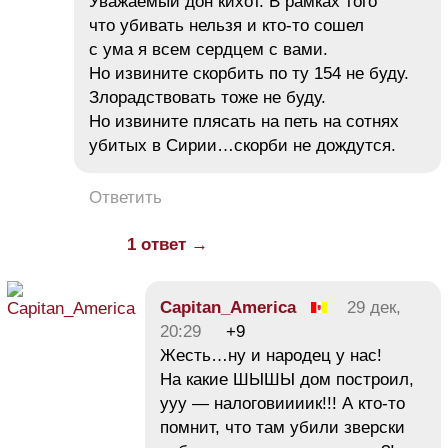
Уважаемый дон кихот. В рамках того
что убивать нельзя и кто-то сошел
с ума я всем сердцем с вами.
Но извините скорбить по ту 154 не буду.
Злорадствовать тоже не буду.
Но извините плясать на петь на сотнях
убитых в Сирии…скорби не дождутся.
Ответить
1 ответ →
Capitan_America
29 дек,
20:29
+9
Жесть…ну и народец у нас!
На какие ШЫШЫ дом построил,
ууу — налоговиииик!!! А кто-то
помнит, что там убили зверски