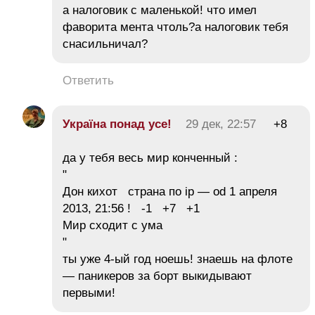
а налоговик с маленькой! что имел
фаворита мента чтоль?а налоговик тебя
снасильничал?
Ответить
Україна понад усe!
29 дек, 22:57
+8
да у тебя весь мир конченный :
"
Дон кихот страна по ip — od 1 апреля
2013, 21:56 ! -1 +7 +1
Мир сходит с ума
"
ты уже 4-ый год ноешь! знаешь на флоте
— паникеров за борт выкидывают
первыми!