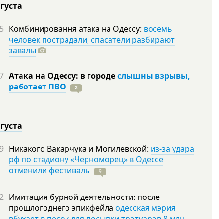
вгуста
5
Комбинировання атака на Одессу:
восемь
человек пострадали, спасатели разбирают
завалы
7
Атака на Одессу: в городе
слышны взрывы,
работает ПВО
2
вгуста
9
Никакого Вакарчука и Могилевской:
из-за удара
рф по стадиону «Черноморец» в Одессе
отменили фестиваль
9
2
Имитация бурной деятельности: после
прошлогоднего эпикфейла
одесская мэрия
вбухает в песок для посыпки тротуаров 8 млн