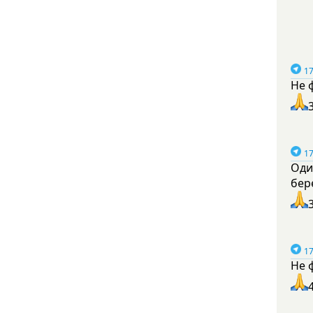
17
Не 
17
Оди
бер
17
Не 