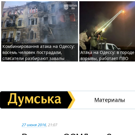
Комбинировання атака на Одессу:
восемь человек пострадали,
Атака на Одессу: в горо
спасатели разбирают завалы
взрывы, работает ПВО
Материалы
27 июня 2016
, 21:07