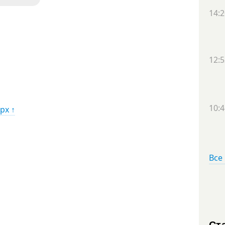
14:2
12:5
10:4
рх ↑
Все
Ст