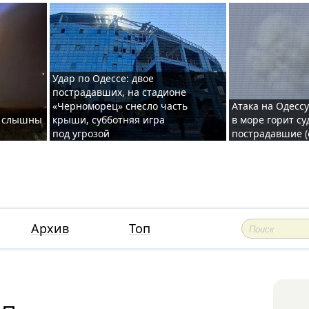
Удар по Одессе: двое
пострадавших, на стадионе
«Черноморец» снесло часть
Атака на Одессу
де слышны
крыши, субботняя игра
в море горит су
под угрозой
пострадавшие (
Архив
Топ