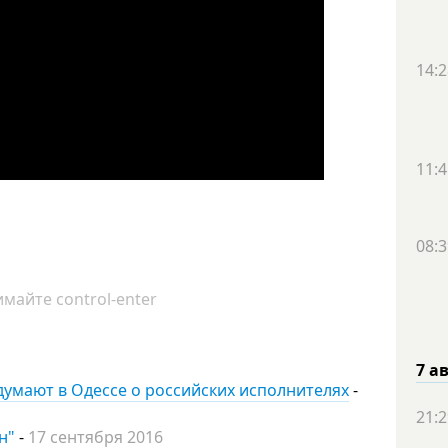
14:2
11:4
08:3
майте control-enter
7 а
 думают в Одессе о российских исполнителях
-
21:2
н"
-
17 сентября 2016