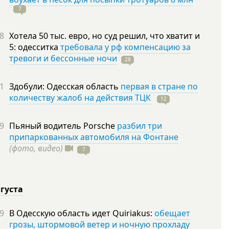
7
8
Хотела 50 тыс. евро, но суд решил, что хватит и
5: одесситка
требовала у рф компенсацию за
тревоги и бессонные ночи
28
1
Здобули: Одесская область
первая в стране по
количеству жалоб на действия ТЦК
12
9
Пьяный водитель Porsche
разбил три
припаркованных автомобиля на Фонтане
(фото, видео)
7
вгуста
9
В Одесскую область идет Quiriakus:
обещает
грозы, штормовой ветер и ночную прохладу