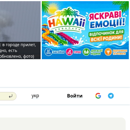
: в городе прилет,
дно, есть
обновлено, фото)
укр
Войти