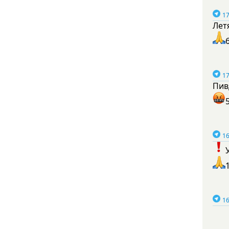
17
Лет
17
Пив
16
16