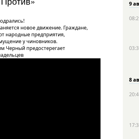
«Против»
9 а
08:2
одрались!
аняется новое движение. Граждане,
ают народные предприятия,
змущение у чиновников.
им Черный предостерегает
03:3
ладельцев
8 а
20:4
17:3