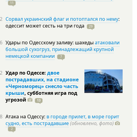
11
2
Сорвал украинский флаг и потоптался по нему
:
одессит может сесть на три
года
29
6
Удары по Одесскому заливу: шахеды
атаковали
большой сухогруз, принадлежащий крупной
немецкой компании
7
2
Удар по Одессе:
двое
пострадавших, на стадионе
«Черноморец» снесло часть
крыши
, субботняя игра под
угрозой
13
8
Атака на Одессу:
в городе прилет, в море горит
судно, есть пострадавшие
(обновлено, фото)
2