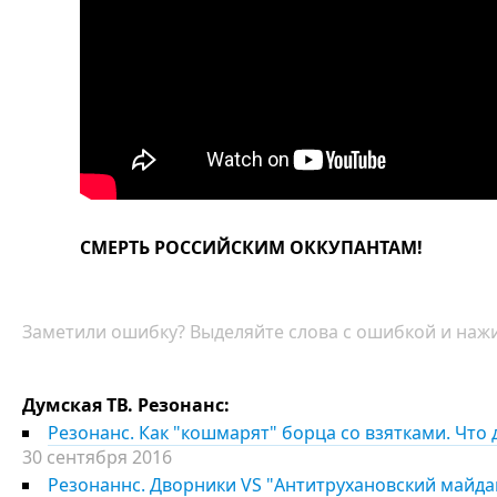
СМЕРТЬ РОССИЙСКИМ ОККУПАНТАМ!
Заметили ошибку? Выделяйте слова с ошибкой и нажи
Думская ТВ. Резонанс:
Резонанс. Как "кошмарят" борца со взятками. Что
30 сентября 2016
Резонаннс. Дворники VS "Антитрухановский майда