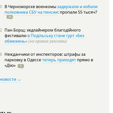
0
В Черноморске военкомы
задержали и избили
полковника СБУ на пенсии
: пропали 55
тысяч?
34
2
Пан Борщ: хедлайнером благодійного
фестивалю
в Подільську стане гурт «Без
обмежень»
(на правах реклами)
6
Нежданчики от инспекторов: штрафы за
парковку в Одессе
теперь приходят
прямо в
«Дію»
5
 новости →
атьи: