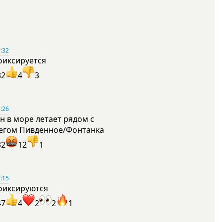
:32
фиксируется
32
4
3
:26
н в море летает рядом с
егом Пивденное/Фонтанка
32
12
1
:15
фиксируются
47
4
2
2
1