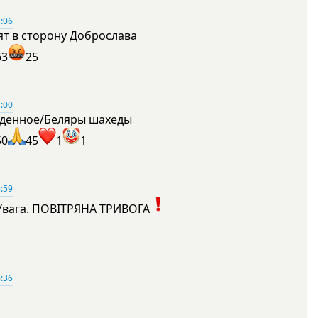
:06
ят в сторону Доброслава
63
25
:00
денное/Беляры шахеды
50
45
1
1
:59
Увага. ПОВІТРЯНА ТРИВОГА
1
:36