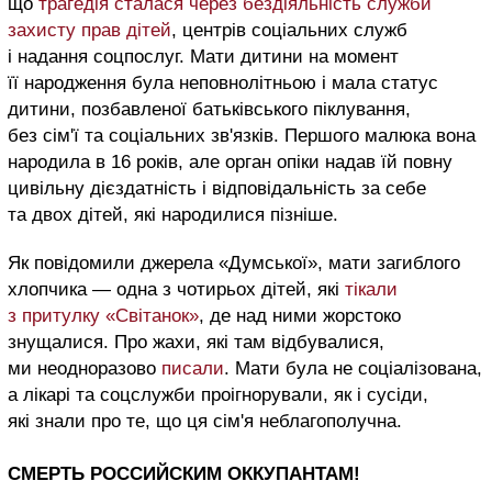
що
трагедія сталася через бездіяльність служби
захисту прав дітей
, центрів соціальних служб
і надання соцпослуг. Мати дитини на момент
її народження була неповнолітньою і мала статус
дитини, позбавленої батьківського піклування,
без сім'ї та соціальних зв'язків. Першого малюка вона
народила в 16 років, але орган опіки надав їй повну
цивільну дієздатність і відповідальність за себе
та двох дітей, які народилися пізніше.
Як повідомили джерела «Думської», мати загиблого
хлопчика — одна з чотирьох дітей, які
тікали
з притулку «Світанок»
, де над ними жорстоко
знущалися. Про жахи, які там відбувалися,
ми неодноразово
писали
. Мати була не соціалізована,
а лікарі та соцслужби проігнорували, як і сусіди,
які знали про те, що ця сім'я неблагополучна.
СМЕРТЬ РОССИЙСКИМ ОККУПАНТАМ!