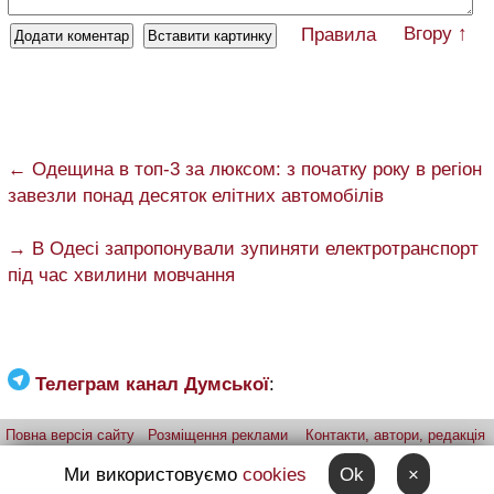
Вгору ↑
Правила
← Одещина в топ-3 за люксом: з початку року в регіон
завезли понад десяток елітних автомобілів
→ В Одесі запропонували зупиняти електротранспорт
під час хвилини мовчання
Телеграм канал Думської
:
Повна версія сайту
Розміщення реклами
Контакти, автори, редакція
Telegram-канал
Застосунок:
iPhone
Android
Ми використовуємо
cookies
Ok
×
Надіслати фото через telegram
Patreon