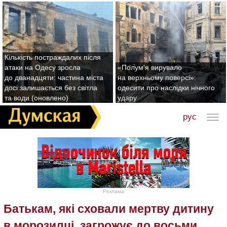
Кількість постраждалих після
атаки на Одесу зросла
«Полум'я вирувало
до дванадцяти: частина міста
на верхньому поверсі»:
досі залишається без світла
одесити про наслідки нічного
та води (оновлено)
удару
рус
Реклама
Батькам, які сховали мертву дитину
в морозилці, загрожує до восьми