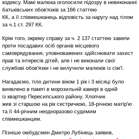
кодексу. Мамі малюка оголосили підозру в невиконанні
батьківських обов'язків за 166 статтею
КК, а її співмешканець відповість за наругу над тілом
за ч.1 ст. 297 КК.
Крім того, окрему справу за ч. 2 137 статтею завели
проти посадавих осіб органів місцевого
самоврядування, уповноважених здійснювати захист
прав та інтересів дітей, але і не виконали свої
службові обов'язки і не вилучили малюків із сім'ї.
Нагадаємо, тіло дитини віком 1 рік і 3 місяці було
виявлено в пакеті в морозильній камері в одній
із квартир Пересипського району. Хлопчик
жив зі старшою на рік сестричкою, 18-річною матір'ю
та її 44-річним неодноразово судимим
співмешканцем.
Пізніше омбудсмен Дмитро Лубінець заявив,