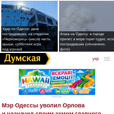
Удар по Одессе: двое
пострадавших, на стадионе
Атака на Одессу: в городе
«Черноморец» снесло часть
прилет, в море горит судно, ест
крыши, субботняя игра
пострадавшие (обновлено,
под угрозой
фото)
укр
Реклама
Мэр Одессы уволил Орлова
и назначил своим замом главного