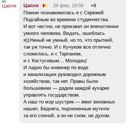
Цапля
29 фев, 19:56
+8
Помню познакомилась я с Сережей
Подгайным во времени студенчества.
И вот честно, не произвел он впечатление
умного человека. Видать, ошиблась
я))Умный не умный, но то, что прыткий,
так уж точно. И с Кучуком все отлично
сложилось, и с Тарпаном,
и с Костусевым… Молодец!
И ладно бы инженер по воде
и канализации руководил дорожным
хозяйством, так нет. Правы были
большевики — дадим каждой кухарке
управлять государством.
А наш-то мэр шустряк — вмиг виновных
нашел. Бедняга, подчиненные мутили
за его спиной, а он ни сном, ни духом.