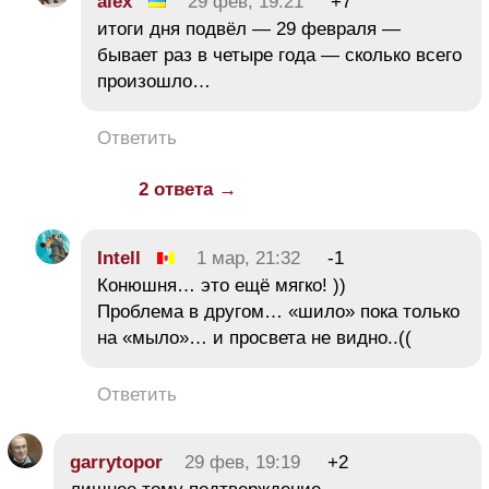
alex
29 фев, 19:21
+7
итоги дня подвёл — 29 февраля —
бывает раз в четыре года — сколько всего
произошло…
Ответить
2 ответа →
Intell
1 мар, 21:32
-1
Конюшня… это ещё мягко! ))
Проблема в другом… «шило» пока только
на «мыло»… и просвета не видно..((
Ответить
garrytopor
29 фев, 19:19
+2