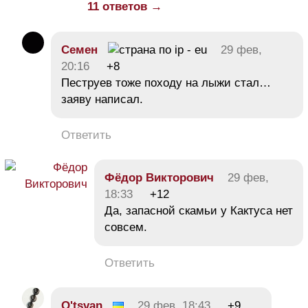
11 ответов →
Семен
29 фев,
20:16
+8
Пеструев тоже походу на лыжи стал…
заяву написал.
Ответить
Фёдор Викторович
29 фев,
18:33
+12
Да, запасной скамьи у Кактуса нет
совсем.
Ответить
O'tsvan
29 фев, 18:43
+9