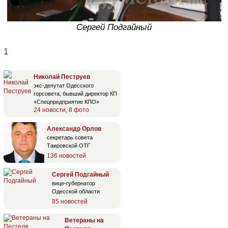
Сергей Подгайный
1
Николай Пеструев
экс-депутат Одесского
горсовета, бывший директор КП
«Спецпредприятие КПО»
24 новости
,
8 фото
Александр Орлов
секретарь совета
Таировской ОТГ
136 новостей
Сергей Подгайный
вице-губернатор
Одесской области
85 новостей
Ветераны на