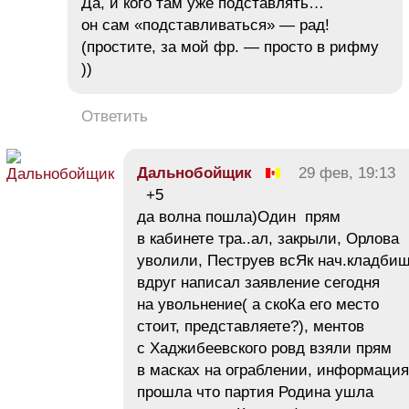
Да, и кого там уже подставлять…
он сам «подставливаться» — рад!
(простите, за мой фр. — просто в рифму
))
Ответить
Дальнобойщик
29 фев, 19:13
+5
да волна пошла)Один прям
в кабинете тра..ал, закрыли, Орлова
уволили, Пеструев всЯк нач.кладби
вдруг написал заявление сегодня
на увольнение( а скоКа его место
стоит, представляете?), ментов
с Хаджибеевского ровд взяли прям
в масках на ограблении, информация
прошла что партия Родина ушла