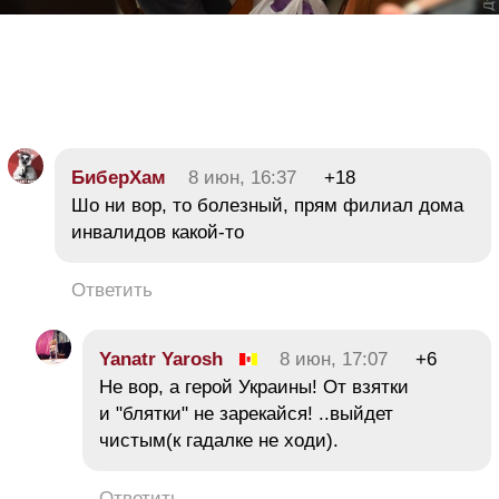
БиберХам
8 июн, 16:37
+18
Шо ни вор, то болезный, прям филиал дома
инвалидов какой-то
Ответить
Yanatr Yarosh
8 июн, 17:07
+6
Не вор, а герой Украины! От взятки
и "блятки" не зарекайся! ..выйдет
чистым(к гадалке не ходи).
Ответить