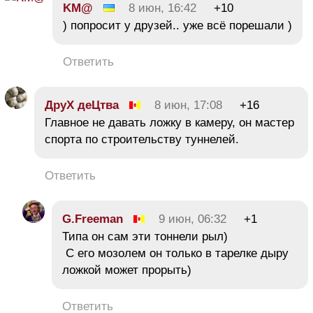
KM@
8 июн, 16:42
+10
) попросит у друзей.. уже всё порешали )
Ответить
ДруХ деЦтва
8 июн, 17:08
+16
Главное не давать ложку в камеру, он мастер
спорта по строительству туннелей.
Ответить
G.Freeman
9 июн, 06:32
+1
Типа он сам эти тоннели рыл)
С его мозолем он только в тарелке дыру
ложкой может прорыть)
Ответить