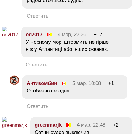
рядом стоящее…судно.
Ответить
od2017
4 мар, 22:36
+12
У Чорному морі штормить не гірше
ніж у Атлантиці або інших океанах.
Ответить
Антизомбин
5 мар, 10:08
+1
Особенно сегодня.
Ответить
greenmarjk
4 мар, 22:48
+2
Сотни судов выключив