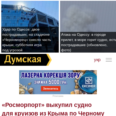
Удар по Одессе: двое
пострадавших, на стадионе
Атака на Одессу: в городе
«Черноморец» снесло часть
прилет, в море горит судно, ест
крыши, субботняя игра
пострадавшие (обновлено,
под угрозой
фото)
укр
Реклама
«Росморпорт» выкупил судно
для круизов из Крыма по Черному