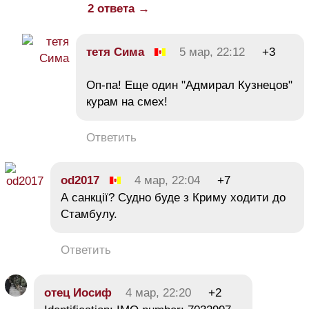
2 ответа →
тетя Сима
5 мар, 22:12
+3
Оп-па! Еще один "Адмирал Кузнецов"
курам на смех!
Ответить
od2017
4 мар, 22:04
+7
А санкції? Судно буде з Криму ходити до
Стамбулу.
Ответить
отец Иосиф
4 мар, 22:20
+2