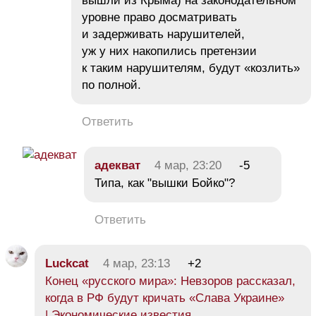
вышли из Крыма) на законодательном
уровне право досматривать
и задерживать нарушителей,
уж у них накопились претензии
к таким нарушителям, будут «козлить»
по полной.
Ответить
адекват
4 мар, 23:20
-5
Типа, как "вышки Бойко"?
Ответить
Luckcat
4 мар, 23:13
+2
Конец «русского мира»: Невзоров рассказал,
когда в РФ будут кричать «Слава Украине»
| Экономические известия