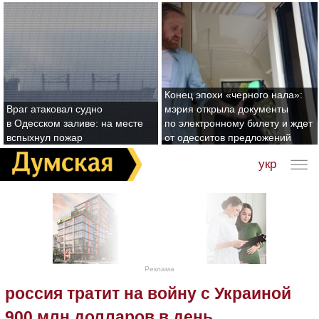
Конец эпохи «черного нала»:
Враг атаковал судно
мэрия открыла документы
в Одесском заливе: на месте
по электронному билету и ждет
вспыхнул пожар
от одесситов предложений
укр
Реклама
россия тратит на войну с Украиной
900 млн долларов в день