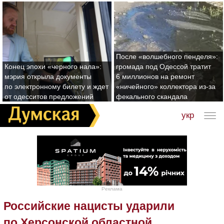
После «волшебного пенделя»:
Конец эпохи «черного нала»:
громада под Одессой тратит
мэрия открыла документы
6 миллионов на ремонт
по электронному билету и ждет
«ничейного» коллектора из-за
от одесситов предложений
фекального скандала
укр
Реклама
Российские нацисты ударили
по Херсонской областной