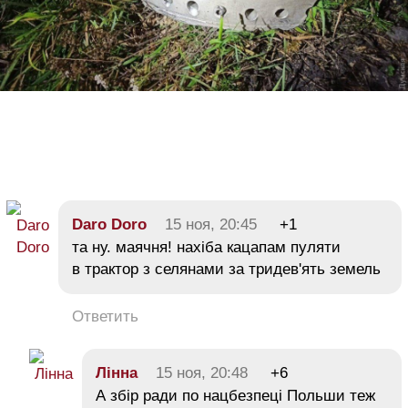
Daro Doro
15 ноя, 20:45
+1
та ну. маячня! нахіба кацапам пуляти
в трактор з селянами за тридев'ять земель
Ответить
Лінна
15 ноя, 20:48
+6
А збір ради по нацбезпеці Польши теж