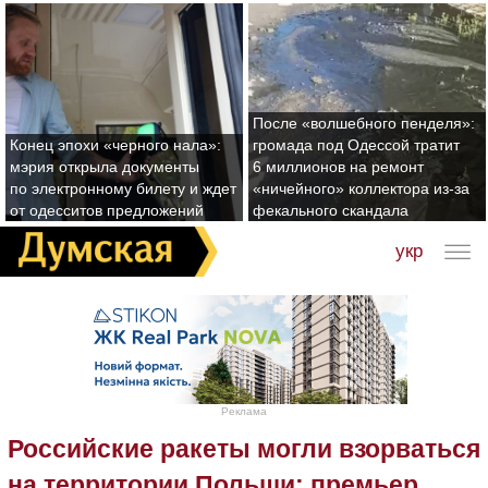
После «волшебного пенделя»:
Конец эпохи «черного нала»:
громада под Одессой тратит
мэрия открыла документы
6 миллионов на ремонт
по электронному билету и ждет
«ничейного» коллектора из-за
от одесситов предложений
фекального скандала
укр
Реклама
Российские ракеты могли взорваться
на территории Польши: премьер