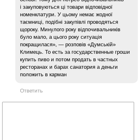
і закуповуються ці товари відповідної
номенклатури. У цьому немає жодної
таємниці, подібні закупівлі проводяться
щороку. Минулого року відпочивальників
було мало, а цього року ситуація
покращилася», — розповів «Думській»
Климець. То есть за государственные гроши
купить пиво и потом продать в частных
ресторанах и барах санатория а деньги
положить в карман
Ответить