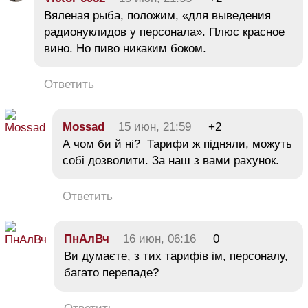
Вяленая рыба, положим, «для выведения
радионуклидов у персонала». Плюс красное
вино. Но пиво никаким боком.
Ответить
Mossad
15 июн, 21:59
+2
А чом би й ні? Тарифи ж підняли, можуть
собі дозволити. За наш з вами рахунок.
Ответить
ПнАлВч
16 июн, 06:16
0
Ви думаєте, з тих тарифів ім, персоналу,
багато перепаде?