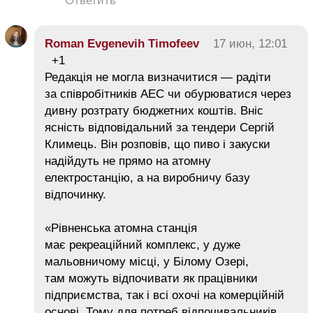
Ответить
Roman Evgenevih Timofeev
17 июн, 12:01
+1
Редакція не могла визначитися — радіти
за співробітників АЕС чи обурюватися через
дивну розтрату бюджетних коштів. Вніс
ясність відповідальний за тендери Сергій
Климець. Він розповів, що пиво і закуски
надійдуть не прямо на атомну
електростанцію, а на виробничу базу
відпочинку.
«Рівненська атомна станція
має рекреаційний комплекс, у дуже
мальовничому місці, у Білому Озері,
там можуть відпочивати як працівники
підприємства, так і всі охочі на комерційній
основі. Тому для потреб відпочивальників