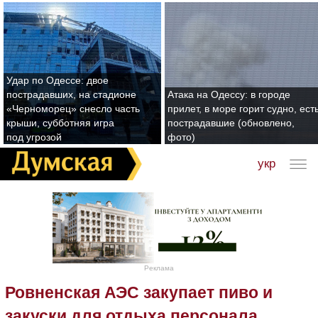
Удар по Одессе: двое
пострадавших, на стадионе
Атака на Одессу: в городе
«Черноморец» снесло часть
прилет, в море горит судно, ест
крыши, субботняя игра
пострадавшие (обновлено,
под угрозой
фото)
укр
Реклама
Ровненская АЭС закупает пиво и
закуски для отдыха персонала