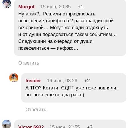
Morgot
15 июн, 20:35
+1
Ну а как?.. Решили отпраздновать
повышение тарифов в 2 раза грандиозной
вечеринкой… Могут же люди отдохнуть
и от души порадоваться таким событиям…
Следующий на очереди от души
повеселиться — инфокс…
Ответить
Insider
16 июн, 03:26
+2
А ТГО? Кстати, СДПТ уже тоже подняли,
но пока ещё не два раза;)
Ответить
Victor 6932
15 июн, 21:55
+2