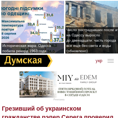
Число пострадавших после а
на Одессу выросло
до двенадцати: часть города
Историческая жара: Одесса
все еще без света и воды
побила рекорд 1963 года
(обновлено)
укр
Реклама
Грезивший об украинском
гражданстве рэпер Серега проверил