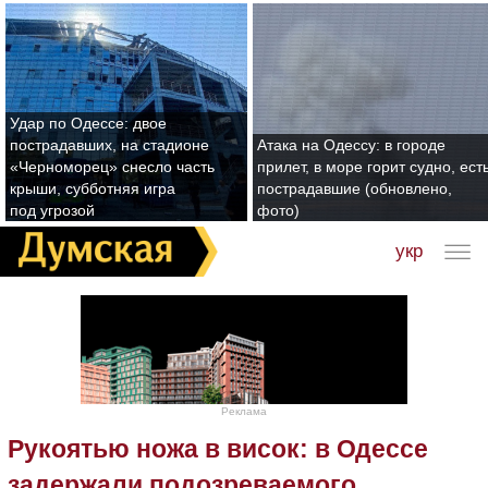
Удар по Одессе: двое
пострадавших, на стадионе
Атака на Одессу: в городе
«Черноморец» снесло часть
прилет, в море горит судно, ест
крыши, субботняя игра
пострадавшие (обновлено,
под угрозой
фото)
укр
Реклама
Рукоятью ножа в висок: в Одессе
задержали подозреваемого