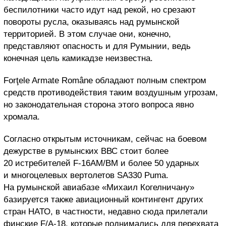
беспилотники часто идут над рекой, но срезают
повороты русла, оказываясь над румынской
территорией. В этом случае они, конечно,
представляют опасность и для Румынии, ведь
конечная цель камикадзе неизвестна.
Forţele Armate Române обладают полным спектром
средств противодействия таким воздушным угрозам,
но законодательная сторона этого вопроса явно
хромала.
Согласно открытым источникам, сейчас на боевом
дежурстве в румынских ВВС стоит более
20 истребителей
F
-16
AM
/
BM
и более 50 ударных
и многоцелевых вертолетов
SA
330
Puma
.
На румынской авиабазе «Михаил Когелничану»
базируется также авиационный контингент других
стран НАТО, в частности, недавно сюда прилетали
финские
F
/
A
-18, которые поднимались для перехвата