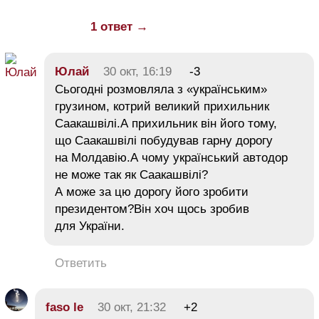
1 ответ →
Юлай
30 окт, 16:19
-3
Сьогодні розмовляла з «українським»
грузином, котрий великий прихильник
Саакашвілі.А прихильник він його тому,
що Саакашвілі побудував гарну дорогу
на Молдавію.А чому український автодор
не може так як Саакашвілі?
А може за цю дорогу його зробити
президентом?Він хоч щось зробив
для України.
Ответить
faso le
30 окт, 21:32
+2