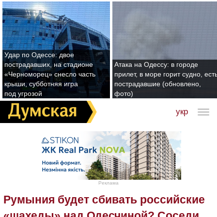
Удар по Одессе: двое
пострадавших, на стадионе
Атака на Одессу: в городе
«Черноморец» снесло часть
прилет, в море горит судно, ест
крыши, субботняя игра
пострадавшие (обновлено,
под угрозой
фото)
укр
Реклама
Румыния будет сбивать российские
«шахеды» над Одесчиной? Соседи