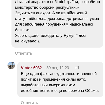
літальні апарати в небі цієї країни, розробило
міністерство оборони республіки.»
Звучить як анекдот. А як же військовий
статут, військова доктрина, дотримання умов
для запобігання порушенням національної
безпеки.
Усього цього, виходить, у Румунії досі
не існувало:).
Ответить
Victor 6932
30 окт, 12:23
+1
Еще один факт анекдотичности внешней
политики и применения силы нато,
выработанный американским
истеблишментом еще во времена Обамы.
Ответить