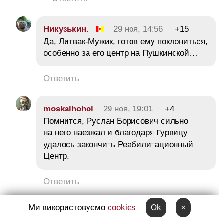
Никузькин.
29 ноя, 14:56
+15
Да, Литвак-Мужик, готов ему поклониться,
особенно за его центр на Пушкинской…
Ответить
moskalhohol
29 ноя, 19:01
+4
Помнится, Руслан Борисович сильно
на него наезжал и благодаря Гурвицу
удалось закончить Реабилитационный
Центр.
Ответить
Ми використовуємо
cookies
Ok
×
SHUMER!
29 ноя, 15:06
+10