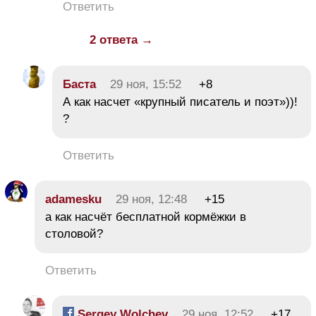
Ответить
2 ответа →
Баста
29 ноя, 15:52
+8
А как насчет «крупный писатель и поэт»))!
?
Ответить
adamesku
29 ноя, 12:48
+15
а как насчёт бесплатной кормёжки в
столовой?
Ответить
Sergey Wolchev
29 ноя, 12:52
+17