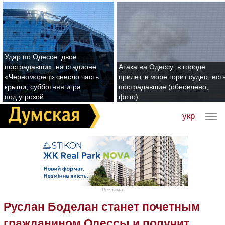
Удар по Одессе: двое
пострадавших, на стадионе
Атака на Одессу: в городе
«Черноморец» снесло часть
прилет, в море горит судно, ест
крыши, субботняя игра
пострадавшие (обновлено,
под угрозой
фото)
укр
Реклама
Руслан Боделан станет почетным
гражданином Одессы и получит