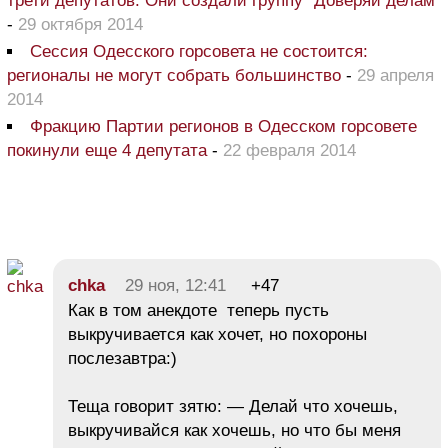
трети депутатов. Они создали группу "Доверяй делам"
-
29 октября 2014
Сессия Одесского горсовета не состоится:
регионалы не могут собрать большинство
-
29 апреля
2014
Фракцию Партии регионов в Одесском горсовете
покинули еще 4 депутата
-
22 февраля 2014
chka
29 ноя, 12:41
+47
Как в том анекдоте теперь пусть
выкручивается как хочет, но похороны
послезавтра:)
Теща говорит зятю: — Делай что хочешь,
выкручивайся как хочешь, но что бы меня