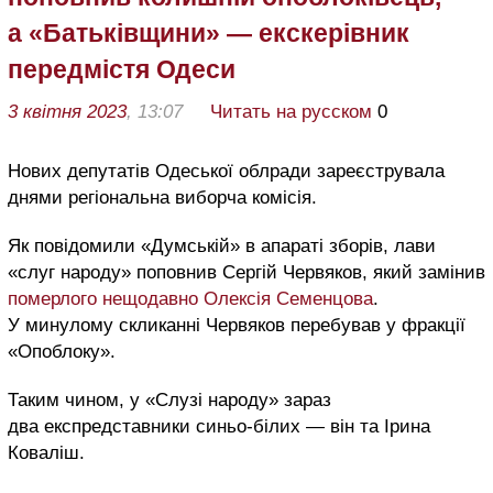
а «Батьківщини» — екскерівник
передмістя Одеси
3 квітня 2023
, 13:07
Читать на русском
0
Нових депутатів Одеської облради зареєструвала
днями регіональна виборча комісія.
Як повідомили «Думській» в апараті зборів, лави
«слуг народу» поповнив Сергій Червяков, який замінив
померлого нещодавно Олексія Семенцова
.
У минулому скликанні Червяков перебував у фракції
«Опоблоку».
Таким чином, у «Слузі народу» зараз
два експредставники синьо-білих — він та Ірина
Коваліш.