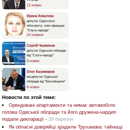
13 новин
Ирина Ковалиш
депутат Одесского
облсовета, член фракции
"Слуга народа".
24 новини
Сергій Червяков
депутат Одеської облради
від "Слуги народу"
9 новин
Олег Казимиров
ексдепутат Одеської
облради від "Батьківщини"
6 новин
Новости по этой теме:
Орендовані апартаменти та немає автомобіля:
голова Одеської облради та його дружина-нардеп
подали декларації
-
29 березня
Як обласні довіряйці зрадили Труханова: тайнощі