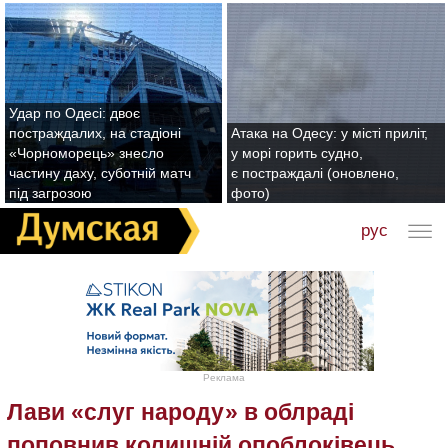
Удар по Одесі: двоє
постраждалих, на стадіоні
Атака на Одесу: у місті приліт,
«Чорноморець» знесло
у морі горить судно,
частину даху, суботній матч
є постраждалі (оновлено,
під загрозою
фото)
рус
Реклама
Лави «слуг народу» в облраді
поповнив колишній опоблоківець,