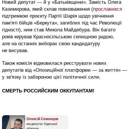
Новий депутат — й у «Батьківщини». Замість Олега
Казимирова, який склав повноваження (
прославився
підтримкою проєкту Партії Шарія щодо увічнення
пам'яті бійців «Беркута», загиблих під час Революції
гідності), ним став Микола Майдебура. Він багато
років керував Красносільською селищною радою,
але на останніх виборах свою кандидатуру
не висував.
Також комісія відмовилася реєструвати нових
депутатів від «Опозиційної платформи — за життя» —
у зв'язку із забороною цієї політичної сили.
СМЕРТЬ РОССИЙСКИМ ОККУПАНТАМ!
Олексій Семенцов
ексдепутат Одеської
облради