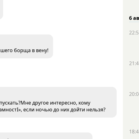
6 а
22:5
сшего борща в вену!
21:4
20:0
и пускать?Мне другое интересно, кому
мностI», если ночью до них дойти нельзя?
18:4