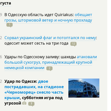
вгуста
9
В Одесскую область идет Quiriakus:
обещает
грозы, штормовой ветер и ночную прохладу
1
2
Сорвал украинский флаг и потоптался по нему
:
одессит может сесть на три
года
12
6
Удары по Одесскому заливу: шахеды
атаковали
большой сухогруз, принадлежащий крупной
немецкой компании
2
2
Удар по Одессе:
двое
пострадавших, на стадионе
«Черноморец» снесло часть
крыши
, субботняя игра под
угрозой
7