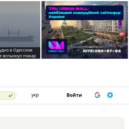
судно в Одесском
те вспыхнул пожар
укр
Войти