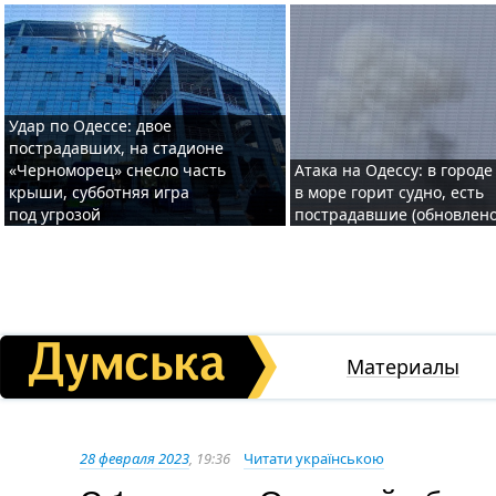
Удар по Одессе: двое
пострадавших, на стадионе
«Черноморец» снесло часть
Атака на Одессу: в городе
крыши, субботняя игра
в море горит судно, есть
под угрозой
пострадавшие (обновлено
Материалы
28 февраля 2023
, 19:36
Читати українською