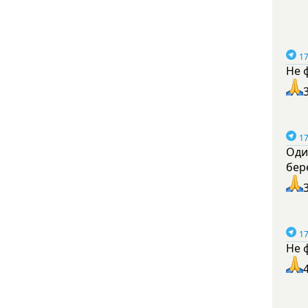
17
Не 
17
Оди
бер
17
Не 