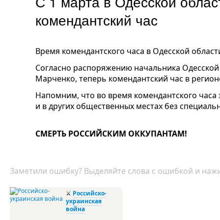
С 1 марта в Одесской облас
комендантский час
Время комендантского часа в Одесской области
Согласно распоряжению начальника Одесской
Марченко, теперь комендантский час в регионе 
Напомним, что во время комендантского часа
и в других общественных местах без специаль
СМЕРТЬ РОССИЙСКИМ ОККУПАНТАМ!
Заметили ошибку? Выделяйте слова с ошибкой и нажи
⚔
Российско-
украинская
война