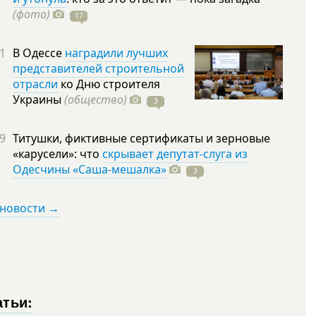
(фото)
17
1
В Одессе
наградили лучших
представителей строительной
отрасли
ко Дню строителя
Украины
(общество)
3
9
Титушки, фиктивные сертификаты и зерновые
«карусели»: что
скрывает депутат-слуга из
Одесчины «Саша-мешалка»
3
 новости →
атьи: