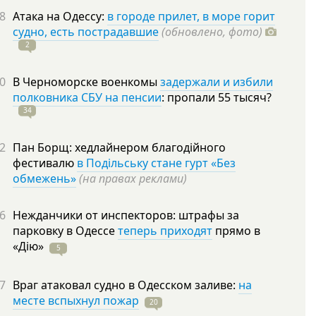
8
Атака на Одессу:
в городе прилет, в море горит
судно, есть пострадавшие
(обновлено, фото)
2
0
В Черноморске военкомы
задержали и избили
полковника СБУ на пенсии
: пропали 55
тысяч?
34
2
Пан Борщ: хедлайнером благодійного
фестивалю
в Подільську стане гурт «Без
обмежень»
(на правах реклами)
6
Нежданчики от инспекторов: штрафы за
парковку в Одессе
теперь приходят
прямо в
«Дію»
5
7
Враг атаковал судно в Одесском заливе:
на
месте вспыхнул пожар
20