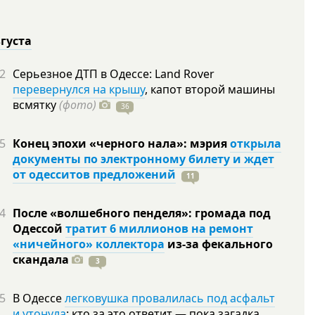
вгуста
2
Серьезное ДТП в Одессе: Land Rover
перевернулся на крышу
, капот второй машины
всмятку
(фото)
36
5
Конец эпохи «черного нала»: мэрия
открыла
документы по электронному билету и ждет
от одесситов предложений
11
4
После «волшебного пенделя»: громада под
Одессой
тратит 6 миллионов на ремонт
«ничейного» коллектора
из-за фекального
скандала
3
5
В Одессе
легковушка провалилась под асфальт
и утонула
: кто за это ответит — пока загадка