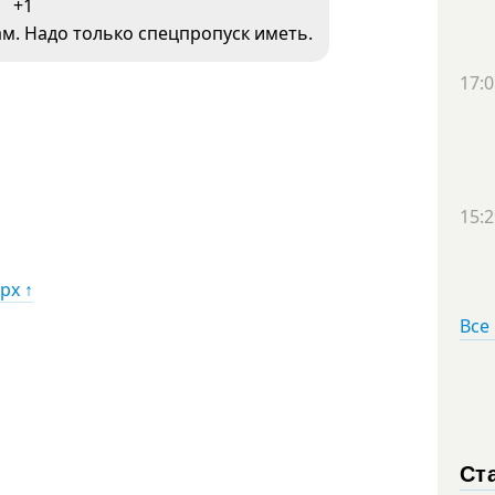
+1
м. Надо только спецпропуск иметь.
17:0
15:2
рх ↑
Все
Ст