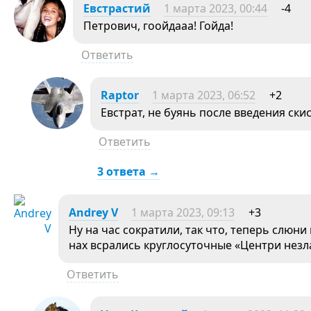
Евстрастий
1 марта 2023, 00:44
-4
Петрович, гоойдааа! Гойда!
Ответить
Raptor
1 марта 2023, 06:52
+2
Евстрат, не буянь после введения ски
Ответить
3 ответа →
Andrey V
1 марта 2023, 09:13
+3
Ну на час сократили, так что, теперь слюн
нах всрались круглосуточные «Центри незла
Ответить