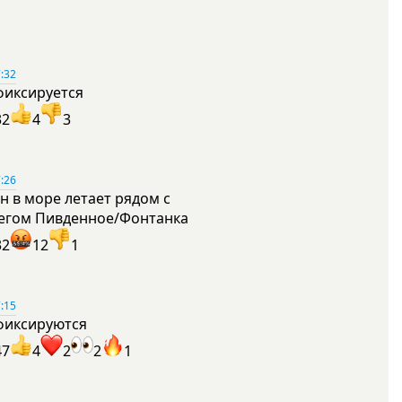
:32
фиксируется
32
4
3
:26
н в море летает рядом с
егом Пивденное/Фонтанка
32
12
1
:15
фиксируются
47
4
2
2
1