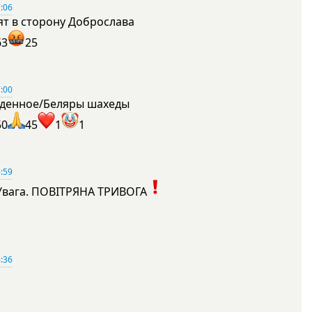
:06
ят в сторону Доброслава
63
25
:00
денное/Беляры шахеды
50
45
1
1
:59
Увага. ПОВІТРЯНА ТРИВОГА
1
:36