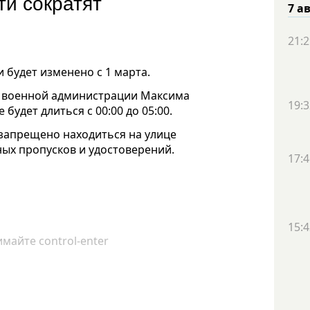
ти сократят
7 а
21:2
 будет изменено с 1 марта.
 военной администрации Максима
19:3
будет длиться с 00:00 до 05:00.
 запрещено находиться на улице
ных пропусков и удостоверений.
17:4
15:4
майте control-enter