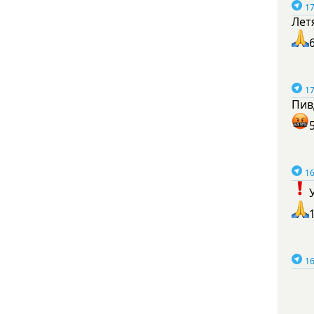
17
Лет
17
Пив
16
16