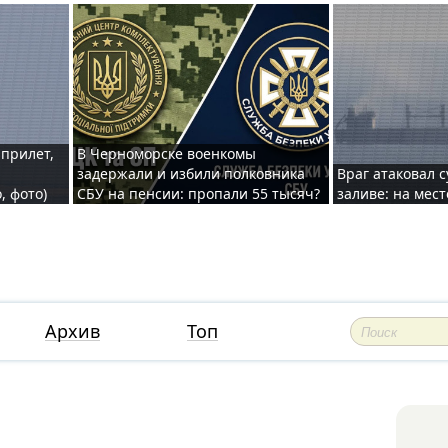
 прилет,
В Черноморске военкомы
задержали и избили полковника
Враг атаковал 
, фото)
СБУ на пенсии: пропали 55 тысяч?
заливе: на мес
Архив
Топ