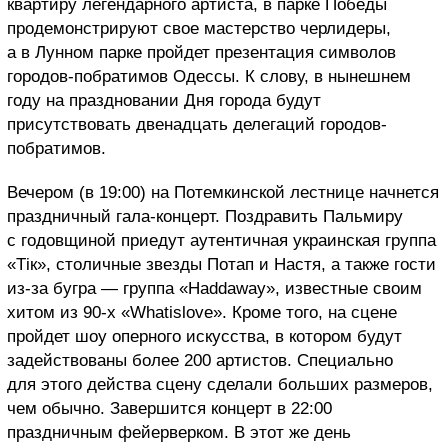
квартиру легендарного артиста, в парке Победы
продемонстрируют свое мастерство черлидеры,
а в Лунном парке пройдет презентация символов
городов-побратимов Одессы. К слову, в нынешнем
году на праздновании Дня города будут
присутствовать двенадцать делегаций городов-
побратимов.
Вечером (в 19:00) на Потемкинской лестнице начнется
праздничный гала-концерт. Поздравить Пальмиру
с годовщиной приедут аутентичная украинская группа
«Тік», столичные звезды Потап и Настя, а также гости
из-за бугра — группа «
Haddaway
», известные своим
хитом из 90-х «
What
is
love
». Кроме того, на сцене
пройдет шоу оперного искусства, в котором будут
задействованы более 200 артистов. Специально
для этого действа сцену сделали больших размеров,
чем обычно. Завершится концерт в 22:00
праздничным фейерверком. В этот же день