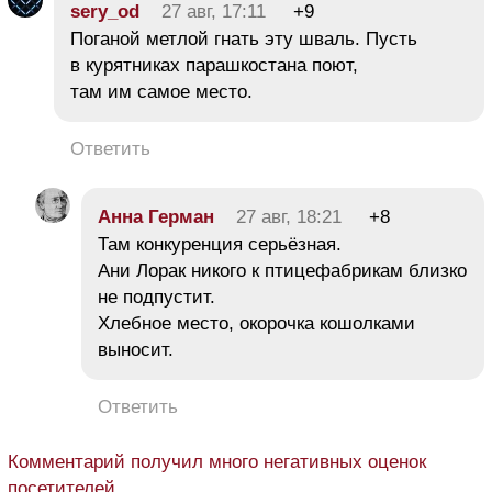
sery_od
27 авг, 17:11
+9
Поганой метлой гнать эту шваль. Пусть
в курятниках парашкостана поют,
там им самое место.
Ответить
Анна Герман
27 авг, 18:21
+8
Там конкуренция серьёзная.
Ани Лорак никого к птицефабрикам близко
не подпустит.
Хлебное место, окорочка кошолками
выносит.
Ответить
Комментарий получил много негативных оценок
посетителей