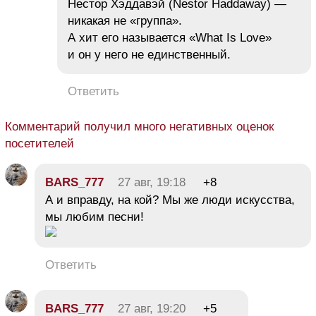
Нестор Хэддавэй (Nestor Haddaway) —
никакая не «группа».
А хит его называется «What Is Love»
и он у него не единственный.
Ответить
Комментарий получил много негативных оценок
посетителей
BARS_777
27 авг, 19:18
+8
А и вправду, на кой? Мы же люди искусства,
мы любим песни!
Ответить
BARS_777
27 авг, 19:20
+5