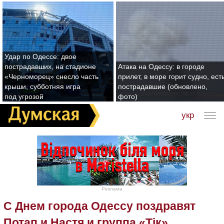
Удар по Одессе: двое
пострадавших, на стадионе
Атака на Одессу: в городе
«Черноморец» снесло часть
прилет, в море горит судно, ест
крыши, субботняя игра
пострадавшие (обновлено,
под угрозой
фото)
укр
Реклама
С Днем города Одессу поздравят
Потап и Настя и группа «Тік»