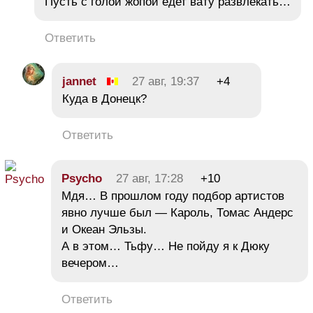
Пусть с голой жопой едет вату развлекать…
Ответить
jannet
27 авг, 19:37
+4
Куда в Донецк?
Ответить
Psycho
27 авг, 17:28
+10
Мдя… В прошлом году подбор артистов
явно лучше был — Кароль, Томас Андерс
и Океан Эльзы.
А в этом… Тьфу… Не пойду я к Дюку
вечером…
Ответить